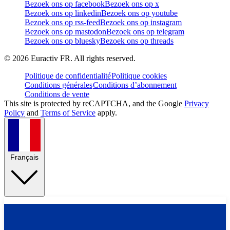
Bezoek ons op facebook
Bezoek ons op x
Bezoek ons op linkedin
Bezoek ons op youtube
Bezoek ons op rss-feed
Bezoek ons op instagram
Bezoek ons op mastodon
Bezoek ons op telegram
Bezoek ons op bluesky
Bezoek ons op threads
©
2026
Euractiv FR. All rights reserved.
Politique de confidentialité
Politique cookies
Conditions générales
Conditions d’abonnement
Conditions de vente
This site is protected by reCAPTCHA, and the Google
Privacy
Policy
and
Terms of Service
apply.
Français