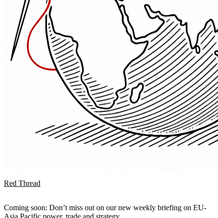
Red Thread
Coming soon: Don’t miss out on our new weekly briefing on EU-
Asia Pacific power, trade and strategy.