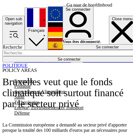
Ga naar de hoofdinhoud
Se connecter
Open sub
Close menu
English
navigation
Français
Deutsch
Vous êtes déconnecté.
Recherche
Se connecter
Español
Lumières éteintes
Se connecter
Rapporteur
Politique
Économie
Newsletters
Evénements
Em
POLITIQUE
POLICY AREAS
Bruxelles veut que le fonds
Economie
Politique
climatique soit surtout financé
Agriculture et Alimentation
Santé
par le secteur privé
Technologies
Energie, Environnement et Transport
Défense
La Commission européenne a demandé au secteur privé d'apporter
presque la totalité des 100 milliards d'euros par an nécessaires pour