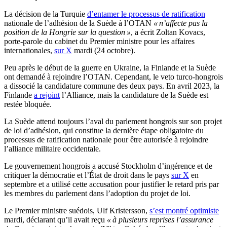
La décision de la Turquie
d’entamer le processus de ratification
nationale de l’adhésion de la Suède à l’OTAN
« n’affecte pas la
position de la Hongrie sur la question »
, a écrit Zoltan Kovacs,
porte-parole du cabinet du Premier ministre pour les affaires
internationales,
sur X
mardi (24 octobre).
Peu après le début de la guerre en Ukraine, la Finlande et la Suède
ont demandé à rejoindre l’OTAN. Cependant, le veto turco-hongrois
a dissocié la candidature commune des deux pays. En avril 2023, la
Finlande
a rejoint
l’Alliance, mais la candidature de la Suède est
restée bloquée.
La Suède attend toujours l’aval du parlement hongrois sur son projet
de loi d’adhésion, qui constitue la dernière étape obligatoire du
processus de ratification nationale pour être autorisée à rejoindre
l’alliance militaire occidentale.
Le gouvernement hongrois a accusé Stockholm d’ingérence et de
critiquer la démocratie et l’État de droit dans le pays
sur X
en
septembre et a utilisé cette accusation pour justifier le retard pris par
les membres du parlement dans l’adoption du projet de loi.
Le Premier ministre suédois, Ulf Kristersson,
s’est montré optimiste
mardi, déclarant qu’il avait reçu
« à plusieurs reprises l’assurance