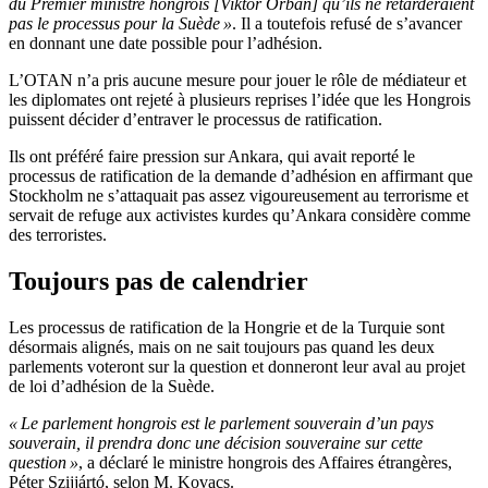
du Premier ministre hongrois [Viktor Orbán] qu’ils ne retarderaient
pas le processus pour la Suède »
. Il a toutefois refusé de s’avancer
en donnant une date possible pour l’adhésion.
L’OTAN n’a pris aucune mesure pour jouer le rôle de médiateur et
les diplomates ont rejeté à plusieurs reprises l’idée que les Hongrois
puissent décider d’entraver le processus de ratification.
Ils ont préféré faire pression sur Ankara, qui avait reporté le
processus de ratification de la demande d’adhésion en affirmant que
Stockholm ne s’attaquait pas assez vigoureusement au terrorisme et
servait de refuge aux activistes kurdes qu’Ankara considère comme
des terroristes.
Toujours pas de calendrier
Les processus de ratification de la Hongrie et de la Turquie sont
désormais alignés, mais on ne sait toujours pas quand les deux
parlements voteront sur la question et donneront leur aval au projet
de loi d’adhésion de la Suède.
« Le parlement hongrois est le parlement souverain d’un pays
souverain, il prendra donc une décision souveraine sur cette
question »
, a déclaré le ministre hongrois des Affaires étrangères,
Péter Szijjártó, selon M. Kovacs.