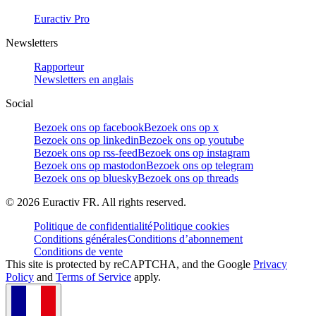
Euractiv Pro
Newsletters
Rapporteur
Newsletters en anglais
Social
Bezoek ons op facebook
Bezoek ons op x
Bezoek ons op linkedin
Bezoek ons op youtube
Bezoek ons op rss-feed
Bezoek ons op instagram
Bezoek ons op mastodon
Bezoek ons op telegram
Bezoek ons op bluesky
Bezoek ons op threads
©
2026
Euractiv FR. All rights reserved.
Politique de confidentialité
Politique cookies
Conditions générales
Conditions d’abonnement
Conditions de vente
This site is protected by reCAPTCHA, and the Google
Privacy
Policy
and
Terms of Service
apply.