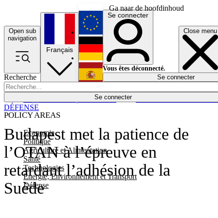
Ga naar de hoofdinhoud
Se connecter
Open sub
Close menu
English
navigation
Français
Deutsch
Vous êtes déconnecté.
Recherche
Se connecter
Español
Lumières éteintes
Se connecter
Rapporteur
Politique
Économie
Newsletters
Evénements
Em
DÉFENSE
POLICY AREAS
Budapest met la patience de
Economie
Politique
l’OTAN à l’épreuve en
Agriculture et Alimentation
Santé
retardant l’adhésion de la
Technologies
Energie, Environnement et Transport
Suède
Défense