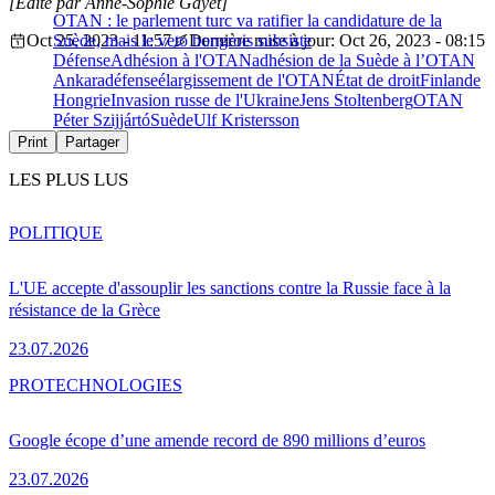
[Édité par Anne-Sophie Gayet]
OTAN : le parlement turc va ratifier la candidature de la
Oct 25, 2023 - 11:57
Suède, mais le veto hongrois subsiste
Dernière mise à jour: Oct 26, 2023 - 08:15
Défense
Adhésion à l'OTAN
adhésion de la Suède à l’OTAN
Ankara
défense
élargissement de l'OTAN
État de droit
Finlande
Hongrie
Invasion russe de l'Ukraine
Jens Stoltenberg
OTAN
Péter Szijjártó
Suède
Ulf Kristersson
Print
Partager
LES PLUS LUS
POLITIQUE
L'UE accepte d'assouplir les sanctions contre la Russie face à la
résistance de la Grèce
23.07.2026
PRO
TECHNOLOGIES
Google écope d’une amende record de 890 millions d’euros
23.07.2026