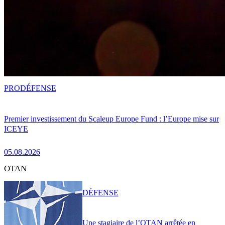
PRO
DÉFENSE
Premier investissement du Scaleup Europe Fund : l’Europe mise sur
ICEYE
05.08.2026
OTAN
DÉFENSE
Une stagiaire de l’OTAN arrêtée en