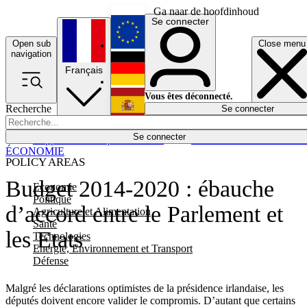
Ga naar de hoofdinhoud
Se connecter
Open sub
Close menu
English
navigation
Français
Deutsch
Vous êtes déconnecté.
Recherche
Se connecter
Español
Lumières éteintes
Se connecter
Rapporteur
Politique
Économie
Newsletters
Evénements
Em
ÉCONOMIE
POLICY AREAS
Budget 2014-2020 : ébauche
Economie
Politique
d’accord entre le Parlement et
Agriculture et Alimentation
Santé
les Etats
Technologies
Energie, Environnement et Transport
Défense
Malgré les déclarations optimistes de la présidence irlandaise, les
députés doivent encore valider le compromis. D’autant que certains