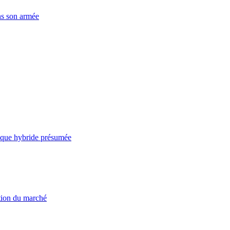
ns son armée
taque hybride présumée
ation du marché