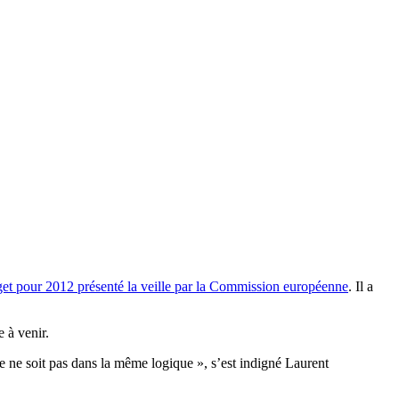
et pour 2012 présenté la veille par la Commission européenne
. Il a
 à venir.
ne soit pas dans la même logique », s’est indigné Laurent