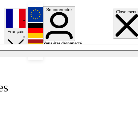
Se connecter
Close menu
English
Français
Deutsch
Vous êtes déconnecté.
Se connecter
Español
Lumières éteintes
es