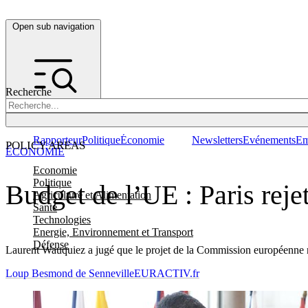
Open sub navigation
Recherche
Rapporteur
Politique
Économie
Newsletters
Evénements
Em
POLICY AREAS
ÉCONOMIE
Economie
Politique
Budget de l’UE : Paris reje
Agriculture et Alimentation
Santé
Technologies
Energie, Environnement et Transport
Défense
Laurent Wauquiez a jugé que le projet de la Commission européenne n’
Loup Besmond de Senneville
EURACTIV.fr