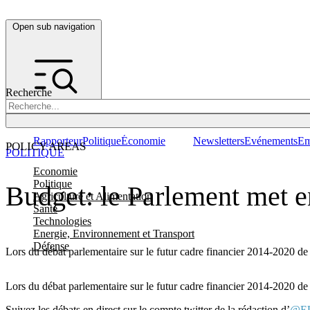
Open sub navigation
Recherche
Rapporteur
Politique
Économie
Newsletters
Evénements
Em
POLICY AREAS
POLITIQUE
Economie
Politique
Budget: le Parlement met en
Agriculture et Alimentation
Santé
Technologies
Energie, Environnement et Transport
Défense
Lors du débat parlementaire sur le futur cadre financier 2014-2020 de l
Lors du débat parlementaire sur le futur cadre financier 2014-2020 de l
Suivez les débats en direct sur le compte twitter de la rédaction d’
@E