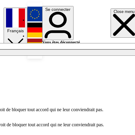
Se connecter
Close menu
English
Français
Deutsch
Vous êtes déconnecté.
Se connecter
Español
Lumières éteintes
oit de bloquer tout accord qui ne leur conviendrait pas.
oit de bloquer tout accord qui ne leur conviendrait pas.