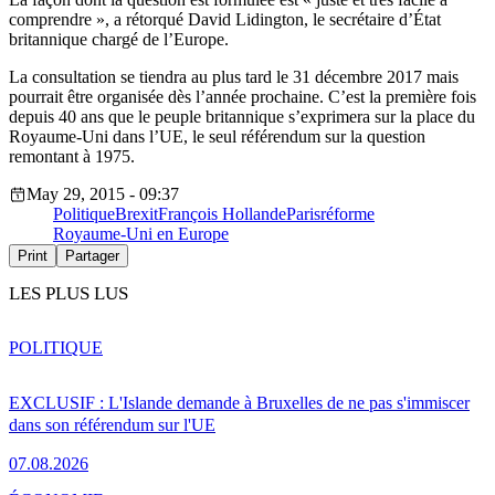
comprendre », a rétorqué David Lidington, le secrétaire d’État
britannique chargé de l’Europe.
La consultation se tiendra au plus tard le 31 décembre 2017 mais
pourrait être organisée dès l’année prochaine. C’est la première fois
depuis 40 ans que le peuple britannique s’exprimera sur la place du
Royaume-Uni dans l’UE, le seul référendum sur la question
remontant à 1975.
May 29, 2015 - 09:37
Politique
Brexit
François Hollande
Paris
réforme
Royaume-Uni en Europe
Print
Partager
LES PLUS LUS
POLITIQUE
EXCLUSIF : L'Islande demande à Bruxelles de ne pas s'immiscer
dans son référendum sur l'UE
07.08.2026