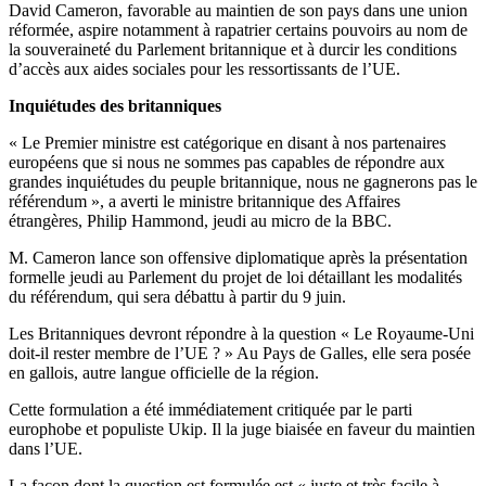
David Cameron, favorable au maintien de son pays dans une union
réformée, aspire notamment à rapatrier certains pouvoirs au nom de
la souveraineté du Parlement britannique et à durcir les conditions
d’accès aux aides sociales pour les ressortissants de l’UE.
Inquiétudes des britanniques
« Le Premier ministre est catégorique en disant à nos partenaires
européens que si nous ne sommes pas capables de répondre aux
grandes inquiétudes du peuple britannique, nous ne gagnerons pas le
référendum », a averti le ministre britannique des Affaires
étrangères, Philip Hammond, jeudi au micro de la BBC.
M. Cameron lance son offensive diplomatique après la présentation
formelle jeudi au Parlement du projet de loi détaillant les modalités
du référendum, qui sera débattu à partir du 9 juin.
Les Britanniques devront répondre à la question « Le Royaume-Uni
doit-il rester membre de l’UE ? » Au Pays de Galles, elle sera posée
en gallois, autre langue officielle de la région.
Cette formulation a été immédiatement critiquée par le parti
europhobe et populiste Ukip. Il la juge biaisée en faveur du maintien
dans l’UE.
La façon dont la question est formulée est « juste et très facile à