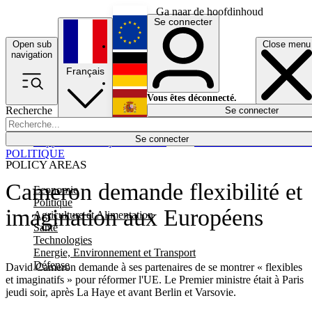
Ga naar de hoofdinhoud
Se connecter
Open sub
Close menu
English
navigation
Français
Deutsch
Vous êtes déconnecté.
Recherche
Se connecter
Español
Lumières éteintes
Se connecter
Rapporteur
Politique
Économie
Newsletters
Evénements
Em
POLITIQUE
POLICY AREAS
Cameron demande flexibilité et
Economie
Politique
imagination aux Européens
Agriculture et Alimentation
Santé
Technologies
Energie, Environnement et Transport
Défense
David Cameron demande à ses partenaires de se montrer « flexibles
et imaginatifs » pour réformer l'UE. Le Premier ministre était à Paris
jeudi soir, après La Haye et avant Berlin et Varsovie.