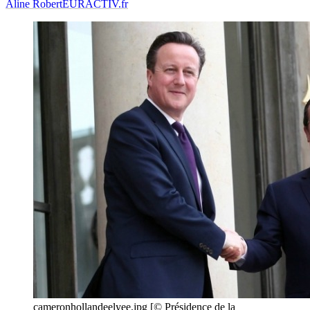
Aline Robert
EURACTIV.fr
cameronhollandeelyee.jpg [© Présidence de la