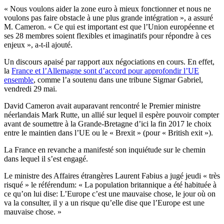
« Nous voulons aider la zone euro à mieux fonctionner et nous ne
voulons pas faire obstacle à une plus grande intégration », a assuré
M. Cameron. « Ce qui est important est que l’Union européenne et
ses 28 membres soient flexibles et imaginatifs pour répondre à ces
enjeux », a-t-il ajouté.
Un discours apaisé par rapport aux négociations en cours. En effet,
la
France et l’Allemagne sont d’accord pour approfondir l’UE
ensemble
, comme l’a soutenu dans une tribune Sigmar Gabriel,
vendredi 29 mai.
David Cameron avait auparavant rencontré le Premier ministre
néerlandais Mark Rutte, un allié sur lequel il espère pouvoir compter
avant de soumettre à la Grande-Bretagne d’ici la fin 2017 le choix
entre le maintien dans l’UE ou le « Brexit » (pour « British exit »).
La France en revanche a manifesté son inquiétude sur le chemin
dans lequel il s’est engagé.
Le ministre des Affaires étrangères Laurent Fabius a jugé jeudi « très
risqué » le référendum: « La population britannique a été habituée à
ce qu’on lui dise: L’Europe c’est une mauvaise chose, le jour où on
va la consulter, il y a un risque qu’elle dise que l’Europe est une
mauvaise chose. »