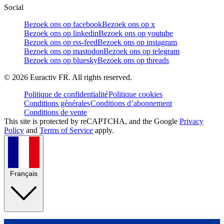
Social
Bezoek ons op facebook
Bezoek ons op x
Bezoek ons op linkedin
Bezoek ons op youtube
Bezoek ons op rss-feed
Bezoek ons op instagram
Bezoek ons op mastodon
Bezoek ons op telegram
Bezoek ons op bluesky
Bezoek ons op threads
©
2026
Euractiv FR. All rights reserved.
Politique de confidentialité
Politique cookies
Conditions générales
Conditions d’abonnement
Conditions de vente
This site is protected by reCAPTCHA, and the Google
Privacy
Policy
and
Terms of Service
apply.
Français