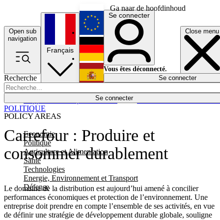
Ga naar de hoofdinhoud
Se connecter
Open sub
Close menu
English
navigation
Français
Deutsch
Vous êtes déconnecté.
Recherche
Se connecter
Español
Lumières éteintes
Se connecter
Rapporteur
Politique
Économie
Newsletters
Evénements
Em
POLITIQUE
POLICY AREAS
Carrefour : Produire et
Economie
Politique
consommer durablement
Agriculture et Alimentation
Santé
Technologies
Energie, Environnement et Transport
Défense
Le domaine de la distribution est aujourd’hui amené à concilier
performances économiques et protection de l’environnement. Une
entreprise doit prendre en compte l’ensemble de ses activités, en vue
de définir une stratégie de développement durable globale, souligne