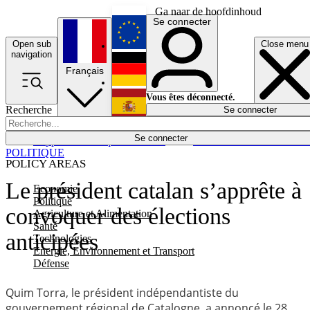
Ga naar de hoofdinhoud
Se connecter
Open sub
Close menu
English
navigation
Français
Deutsch
Vous êtes déconnecté.
Recherche
Se connecter
Español
Lumières éteintes
Se connecter
Rapporteur
Politique
Économie
Newsletters
Evénements
Em
POLITIQUE
POLICY AREAS
Le président catalan s’apprête à
Economie
Politique
convoquer des élections
Agriculture et Alimentation
Santé
anticipées
Technologies
Energie, Environnement et Transport
Défense
Quim Torra, le président indépendantiste du
gouvernement régional de Catalogne, a annoncé le 28