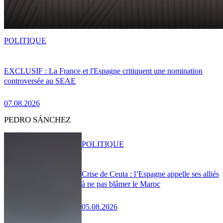
POLITIQUE
EXCLUSIF : La France et l'Espagne critiquent une nomination
controversée au SEAE
07.08.2026
PEDRO SÁNCHEZ
POLITIQUE
Crise de Ceuta : l’Espagne appelle ses alliés
à ne pas blâmer le Maroc
05.08.2026