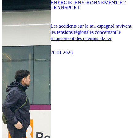
ENERGIE, ENVIRONNEMENT ET
TRANSPORT
Les accidents sur le rail espagnol ravivent
les tensions régionales concernant le
financement des chemins de fer
26.01.2026