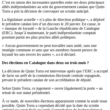
C’est en raison des incessantes querelles entre ses deux principaux
alliés indépendantistes au sein du gouvernement catalan que Quim
Torra a pris la décision de convoquer un scrutin anticipé.
La législature actuelle « n’a plus de direction politique », a déploré
le président catalan lors d’un discours le 28 janvier. En cause, le
« manque de loyauté » de la Gauche républicaine de Catalogne
(ERC). Jusqu’à maintenant, le parti indépendantiste comptait
pourtant parmi ses plus proches alliés politiques.
« Aucun gouvernement ne peut travailler sans unité, sans une
stratégie commune et sans que ses membres fassent preuve de
loyauté les uns envers les autres », a-t-il déclaré.
Des élections en Catalogne dans deux ou trois mois ?
La décision de Quim Torra est intervenue après que l’ERC a accepté
de facto un arrêt de la commission électorale centrale espagnole,
privant le président catalan de son accréditation de député.
Selon Quim Torra, ce jugement « ouvre [également] la porte » au
retrait de son statut présidentiel.
À ce stade, de nouvelles élections apparaissent comme la seule issue
possible. Quim Torra a cependant décidé que la date du scrutin
anticipé ne serait fixée qu’après l’approbation du budget régional.