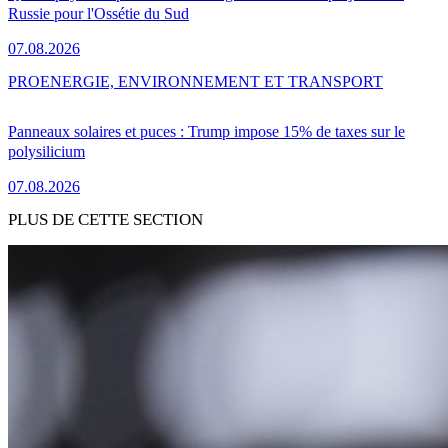
Russie pour l'Ossétie du Sud
07.08.2026
PRO
ENERGIE, ENVIRONNEMENT ET TRANSPORT
Panneaux solaires et puces : Trump impose 15% de taxes sur le
polysilicium
07.08.2026
PLUS DE CETTE SECTION