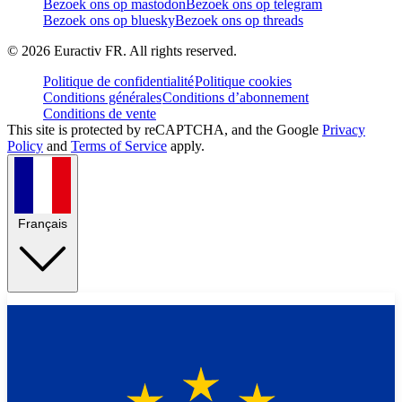
Bezoek ons op mastodon
Bezoek ons op telegram
Bezoek ons op bluesky
Bezoek ons op threads
©
2026
Euractiv FR. All rights reserved.
Politique de confidentialité
Politique cookies
Conditions générales
Conditions d’abonnement
Conditions de vente
This site is protected by reCAPTCHA, and the Google
Privacy
Policy
and
Terms of Service
apply.
Français