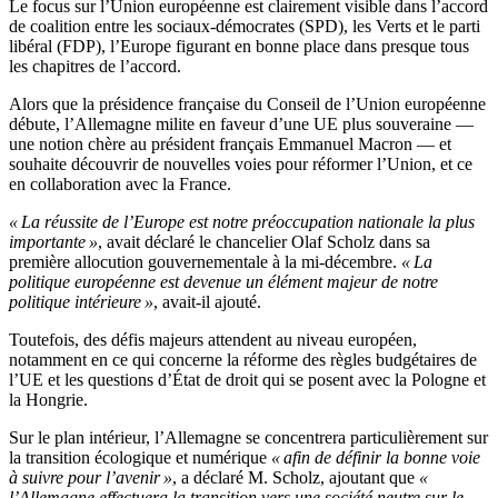
Le focus sur l’Union européenne est clairement visible dans l’accord
de coalition entre les sociaux-démocrates (SPD), les Verts et le parti
libéral (FDP), l’Europe figurant en bonne place dans presque tous
les chapitres de l’accord.
Alors que la présidence française du Conseil de l’Union européenne
débute, l’Allemagne milite en faveur d’une UE plus souveraine —
une notion chère au président français Emmanuel Macron — et
souhaite découvrir de nouvelles voies pour réformer l’Union, et ce
en collaboration avec la France.
« La réussite de l’Europe est notre préoccupation nationale la plus
importante »
, avait déclaré le chancelier Olaf Scholz dans sa
première allocution gouvernementale à la mi-décembre.
« La
politique européenne est devenue un élément majeur de notre
politique intérieure »
, avait-il ajouté.
Toutefois, des défis majeurs attendent au niveau européen,
notamment en ce qui concerne la réforme des règles budgétaires de
l’UE et les questions d’État de droit qui se posent avec la Pologne et
la Hongrie.
Sur le plan intérieur, l’Allemagne se concentrera particulièrement sur
la transition écologique et numérique
« afin de définir la bonne voie
à suivre pour l’avenir »
, a déclaré M. Scholz, ajoutant que
«
l’Allemagne effectuera la transition vers une société neutre sur le