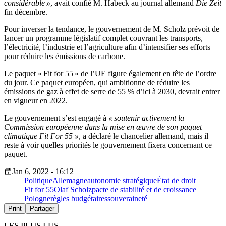
considérable »
, avait confié M. Habeck au journal allemand
Die Zeit
fin décembre.
Pour inverser la tendance, le gouvernement de M. Scholz prévoit de
lancer un programme législatif complet couvrant les transports,
l’électricité, l’industrie et l’agriculture afin d’intensifier ses efforts
pour réduire les émissions de carbone.
Le paquet « Fit for 55 » de l’UE figure également en tête de l’ordre
du jour. Ce paquet européen, qui ambitionne de réduire les
émissions de gaz à effet de serre de 55 % d’ici à 2030, devrait entrer
en vigueur en 2022.
Le gouvernement s’est engagé à
« soutenir activement la
Commission européenne dans la mise en œuvre de son paquet
climatique Fit For 55 »
, a déclaré le chancelier allemand, mais il
reste à voir quelles priorités le gouvernement fixera concernant ce
paquet.
Jan 6, 2022 - 16:12
Politique
Allemagne
autonomie stratégique
État de droit
Fit for 55
Olaf Scholz
pacte de stabilité et de croissance
Pologne
règles budgétaires
souveraineté
Print
Partager
LES PLUS LUS