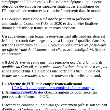
stratégique de l’Union est la »Boussole stratégique », qui a pour
objectif de développer les capacités stratégiques et militaires de
l’Europe afin de renforcer sa capacité à intervenir dans le monde.
La Boussole stratégique a été lancée pendant la présidence
allemande du Conseil de l’UE en 2020 et devrait être finalisée
durant la présidence française en mars prochain.
Un autre élément sur lequel le gouvernement allemand insistera est
le fait de recourir davantage au vote à la majorité qualifiée dans les
relations extérieures de l’UE.
« Nous voulons utiliser les possibilités
qu’offre le traité de Lisbonne à cet effet »
, avait souligné M. Scholz
en décembre.
« Il doit devenir la règle que nous puissions décider à la majorité
qualifiée au Conseil, et ce même dans des domaines où ce n’est pas
le cas aujourd’hui. Ce n’est pas une perte mais bien un gain en
termes de souveraineté »
, selon le nouveau chancelier allemand.
La réforme de l’UE et le couple franco-allemand
LEAK : À quoi pourrait ressembler la future stratégie
L’Allemagne s’est fixé des objectifs ambitieux pour lancer un
militaire de l’UE ?
processus de réforme de l’UE.
L’accord de coalition du nouveau gouvernement précise son souhait
d’utiliser la Conférence sur l’avenir de l’Europe qui se déroule