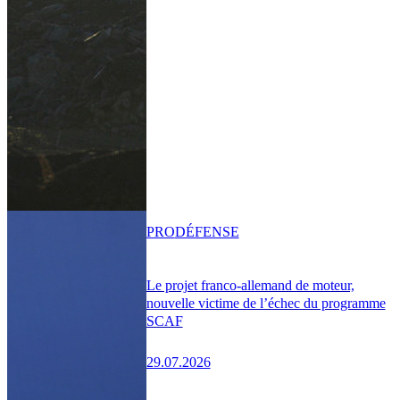
PRO
DÉFENSE
Le projet franco-allemand de moteur,
nouvelle victime de l’échec du programme
SCAF
29.07.2026