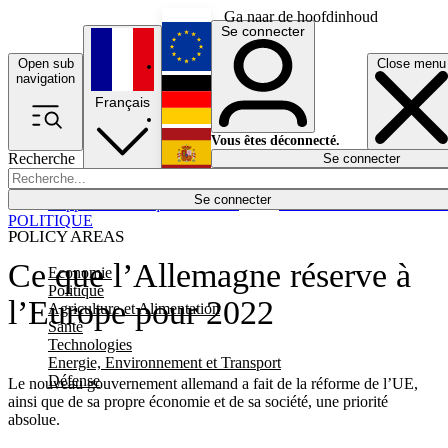
Ga naar de hoofdinhoud
Se connecter
Open sub
Close menu
English
navigation
Français
Deutsch
Vous êtes déconnecté.
Recherche
Se connecter
Español
Lumières éteintes
Se connecter
Rapporteur
Politique
Économie
Newsletters
Evénements
Em
POLITIQUE
POLICY AREAS
Ce que l’Allemagne réserve à
Economie
Politique
l’Europe pour 2022
Agriculture et Alimentation
Santé
Technologies
Energie, Environnement et Transport
Défense
Le nouveau gouvernement allemand a fait de la réforme de l’UE,
ainsi que de sa propre économie et de sa société, une priorité
absolue.