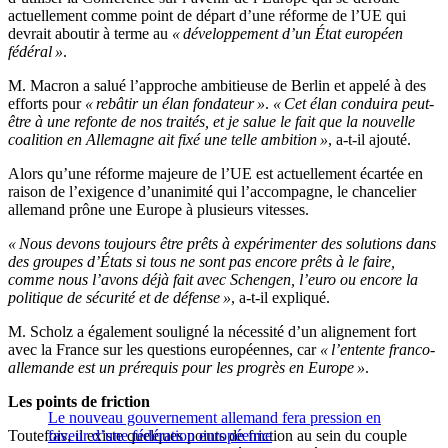
actuellement comme point de départ d’une réforme de l’UE qui
devrait aboutir à terme au
« développement d’un État européen
fédéral »
.
M. Macron a salué l’approche ambitieuse de Berlin et appelé à des
efforts pour
« rebâtir un élan fondateur »
.
« Cet élan conduira peut-
être à une refonte de nos traités, et je salue le fait que la nouvelle
coalition en Allemagne ait fixé une telle ambition »
, a-t-il ajouté.
Alors qu’une réforme majeure de l’UE est actuellement écartée en
raison de l’exigence d’unanimité qui l’accompagne, le chancelier
allemand prône une Europe à plusieurs vitesses.
« Nous devons toujours être prêts à expérimenter des solutions dans
des groupes d’États si tous ne sont pas encore prêts à le faire,
comme nous l’avons déjà fait avec Schengen, l’euro ou encore la
politique de sécurité et de défense »
, a-t-il expliqué.
M. Scholz a également souligné la nécessité d’un alignement fort
avec la France sur les questions européennes, car
« l’entente franco-
allemande est un prérequis pour les progrès en Europe »
.
Les points de friction
Le nouveau gouvernement allemand fera pression en
Toutefois, il existe quelques points de friction au sein du couple
faveur d’une fédération européenne