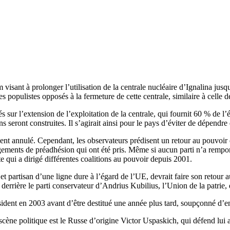
 visant à prolonger l’utilisation de la centrale nucléaire d’Ignalina ju
ues populistes opposés à la fermeture de cette centrale, similaire à cell
ur l’extension de l’exploitation de la centrale, qui fournit 60 % de l’éle
ns seront construites. Il s’agirait ainsi pour le pays d’éviter de dépend
ment annulé. Cependant, les observateurs prédisent un retour au pouvoir 
gagements de préadhésion qui ont été pris. Même si aucun parti n’a remp
e qui a dirigé différentes coalitions au pouvoir depuis 2001.
 partisan d’une ligne dure à l’égard de l’UE, devrait faire son retour au 
e derrière le parti conservateur d’Andrius Kubilius, l’Union de la patrie
sident en 2003 avant d’être destitué une année plus tard, soupçonné d’en
 scène politique est le Russe d’origine Victor Uspaskich, qui défend lui a