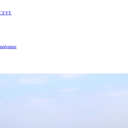
 ICEYE
mpérature