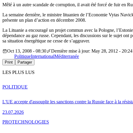
Mêlé à un autre scandale de corruption, il avait été forcé de fuir en Ru
La semaine dernière, le ministre lituanien de l’Economie Vytas Navicka
présente un plan d’action en décembre 2008.
La Lituanie a encouragé un projet commun avec la Pologne, l’Estonie et 
dépendance au gaz russe. Cependant, les discussions sur le sujet ont
sa situation énergétique ne cesse de s’aggraver.
Oct 13, 2008 - 08:30
Dernière mise à jour: May 28, 2012 - 20:24
Politique
International
Méditerranée
Print
Partager
LES PLUS LUS
POLITIQUE
L'UE accepte d'assouplir les sanctions contre la Russie face à la résis
23.07.2026
PRO
TECHNOLOGIES