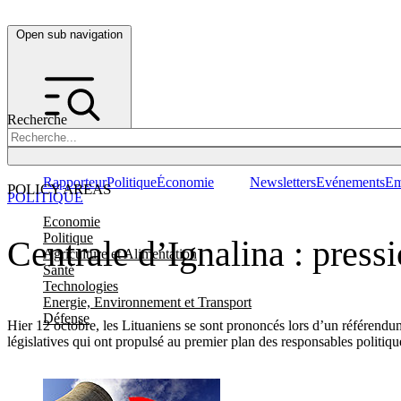
Open sub navigation
Recherche
Rapporteur
Politique
Économie
Newsletters
Evénements
Em
POLICY AREAS
POLITIQUE
Economie
Politique
Centrale d’Ignalina : press
Agriculture et Alimentation
Santé
Technologies
Energie, Environnement et Transport
Défense
Hier 12 octobre, les Lituaniens se sont prononcés lors d’un référendum
législatives qui ont propulsé au premier plan des responsables politiq