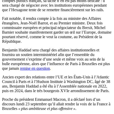
comptes publics français, sa tâche n’en est pas moins délicate : il
sera chargé de négocier avec les institutions européennes pendant
que l’Hexagone tente de se remettre financièrement sur les rails.
Fait notable, il rendra compte à la fois au ministre des Affaires
étrangères, Jean-Noël Barrot, et au Premier ministre. Deux fois
commissaire européen et principal négociateur du Brexit, Michel
Barnier souhaite manifestement garder un œil sur l’Europe, domaine
pourtant réservé, comme le veut la coutume, au Président de la
République.
Benjamin Haddad sera chargé des affaires institutionnelles et
fournira un soutien interministériel afin que l’ensemble du
gouvernement s’exprime d’une seule et même voix au sein de la
bulle européenne, alors que l’influence de Paris à Bruxelles est plus
que jamais
remise en question
.
Ancien expert des relations entre l’UE et les États-Unis à l’Atlantic
Council à Paris et à l’Hudson Institute à Washington DC, âgé de 38
ans, Benjamin Haddad a été élu à l’Assemblée nationale en 2022,
puis en 2024, dans le très bourgeois XVIe arrondissement de Paris.
Proche du président Emmanuel Macron, il a déclaré lors d’un
discours lundi 23 septembre qu’il allait rendre la voix de la France à
Bruxelles
« plus ambitieuse et plus offensive »
.