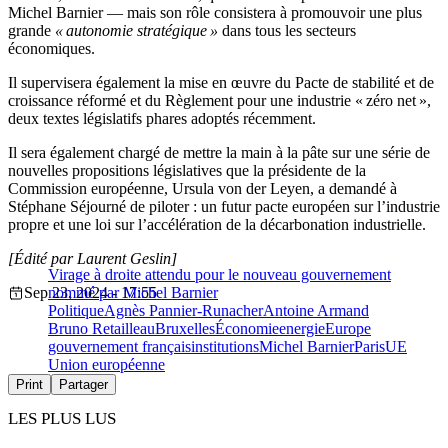
Michel Barnier — mais son rôle consistera à promouvoir une plus
grande
« autonomie stratégique »
dans tous les secteurs
économiques.
Il supervisera également la mise en œuvre du Pacte de stabilité et de
croissance réformé et du Règlement pour une industrie « zéro net »,
deux textes législatifs phares adoptés récemment.
Il sera également chargé de mettre la main à la pâte sur une série de
nouvelles propositions législatives que la présidente de la
Commission européenne, Ursula von der Leyen, a demandé à
Stéphane Séjourné de piloter : un futur pacte européen sur l’industrie
propre et une loi sur l’accélération de la décarbonation industrielle.
[Édité par Laurent Geslin]
Virage à droite attendu pour le nouveau gouvernement
Sep 23, 2024 - 17:55
nommé par Michel Barnier
Politique
Agnès Pannier-Runacher
Antoine Armand
Bruno Retailleau
Bruxelles
Économie
energie
Europe
gouvernement français
institutions
Michel Barnier
Paris
UE
Union européenne
Print
Partager
LES PLUS LUS