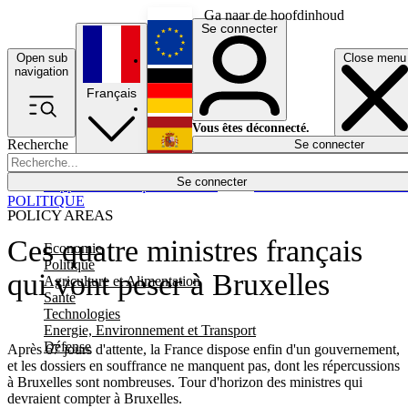
Ga naar de hoofdinhoud
Se connecter
Open sub
Close menu
English
navigation
Français
Deutsch
Vous êtes déconnecté.
Recherche
Se connecter
Español
Lumières éteintes
Se connecter
Rapporteur
Politique
Économie
Newsletters
Evénements
Em
POLITIQUE
POLICY AREAS
Ces quatre ministres français
Economie
Politique
qui vont peser à Bruxelles
Agriculture et Alimentation
Santé
Technologies
Energie, Environnement et Transport
Défense
Après 67 jours d'attente, la France dispose enfin d'un gouvernement,
et les dossiers en souffrance ne manquent pas, dont les répercussions
à Bruxelles sont nombreuses. Tour d'horizon des ministres qui
devraient compter à Bruxelles.