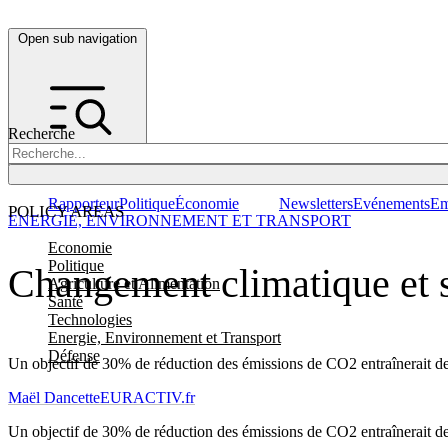
Open sub navigation
Recherche
Rapporteur
Politique
Économie
Newsletters
Evénements
Em
POLICY AREAS
ENERGIE, ENVIRONNEMENT ET TRANSPORT
Economie
Politique
Changement climatique et sa
Agriculture et Alimentation
Santé
Technologies
Energie, Environnement et Transport
Défense
Un objectif de 30% de réduction des émissions de CO2 entraînerait d
Maël Dancette
EURACTIV.fr
Un objectif de 30% de réduction des émissions de CO2 entraînerait d