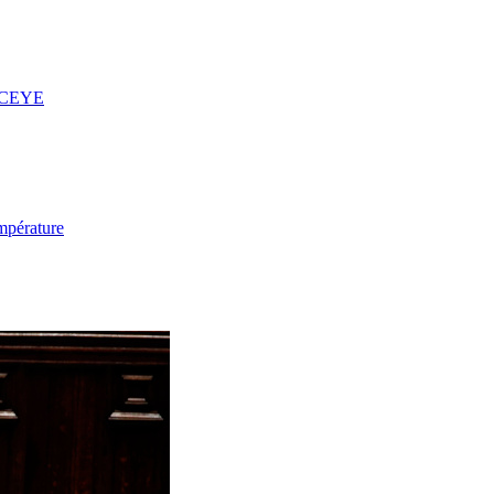
 ICEYE
mpérature