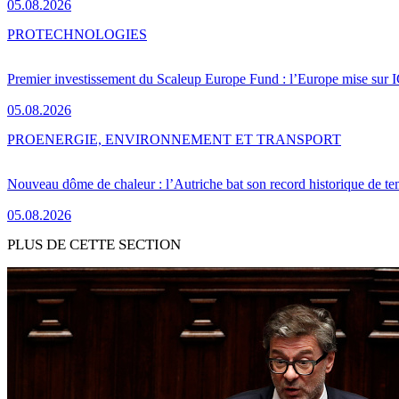
05.08.2026
PRO
TECHNOLOGIES
Premier investissement du Scaleup Europe Fund : l’Europe mise sur
05.08.2026
PRO
ENERGIE, ENVIRONNEMENT ET TRANSPORT
Nouveau dôme de chaleur : l’Autriche bat son record historique de te
05.08.2026
PLUS DE CETTE SECTION