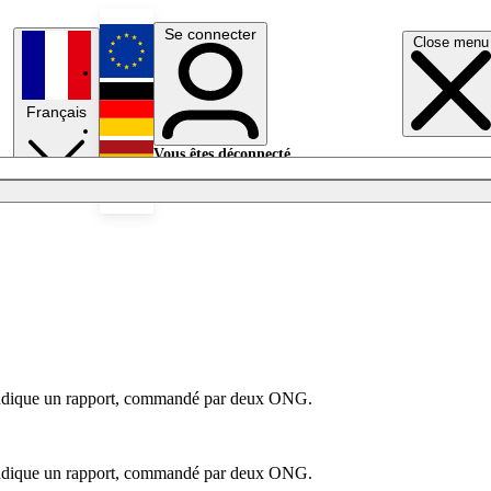
Se connecter
Close menu
English
Français
Deutsch
Vous êtes déconnecté.
Se connecter
Español
Lumières éteintes
, indique un rapport, commandé par deux ONG.
, indique un rapport, commandé par deux ONG.