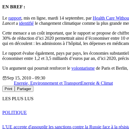
EN BREF :
Le
rapport
, mis en ligne, mardi 14 septembre, par
Health Care Witho
Lancet
a
identifié
le changement climatique comme la plus grande men
Cette menace a un coût important, que le rapport se propose de chiffre
30% de réduction d’ici 2020 permettrait ainsi d’économiser entre 10 et 
qui en découlent : les admissions à l’hôpital, les dépenses en médica
Le rapport évalue également, pays par pays, les économies substantiell
économiser entre 1,2 et 3,5 milliards d’euros par an, d’ici 2020, précise
Un argument qui pourrait renforcer le
volontarisme
de Paris et Berlin
Sep 15, 2010 - 09:30
Energie, Environnement et Transport
Energie & Climat
Print
Partager
LES PLUS LUS
POLITIQUE
L'UE accepte d'assouplir les sanctions contre la Russie face à la résis