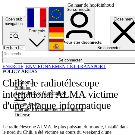
Ga naar de hoofdinhoud
Se connecter
Open sub
Close menu
English
navigation
Français
Deutsch
Vous êtes déconnecté.
Recherche
Se connecter
Español
Lumières éteintes
Se connecter
Rapporteur
Politique
Économie
Newsletters
Evénements
Em
ENERGIE, ENVIRONNEMENT ET TRANSPORT
POLICY AREAS
Chili : le radiotélescope
Economie
Politique
international ALMA victime
Agriculture et Alimentation
Santé
d'une attaque informatique
Technologies
Energie, Environnement et Transport
Défense
Le radiotélescope ALMA, le plus puissant du monde, installé dans
le nord du Chili, a été victime au cours du weekend d'une