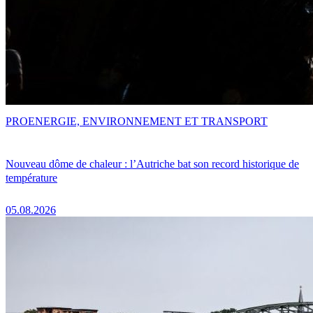
PRO
ENERGIE, ENVIRONNEMENT ET TRANSPORT
Nouveau dôme de chaleur : l’Autriche bat son record historique de
température
05.08.2026