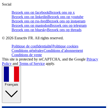
Social
Bezoek ons op facebook
Bezoek ons op x
Bezoek ons op linkedin
Bezoek ons op youtube
Bezoek ons op rss-feed
Bezoek ons op instagram
Bezoek ons op mastodon
Bezoek ons op telegram
Bezoek ons op bluesky
Bezoek ons op threads
©
2026
Euractiv FR. All rights reserved.
Politique de confidentialité
Politique cookies
Conditions générales
Conditions d’abonnement
Conditions de vente
This site is protected by reCAPTCHA, and the Google
Privacy
Policy
and
Terms of Service
apply.
Français