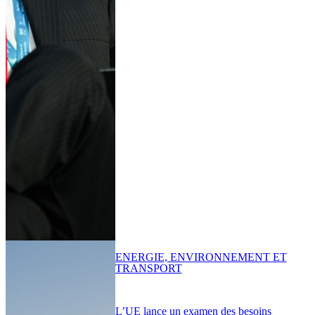
ENERGIE, ENVIRONNEMENT ET
TRANSPORT
L’UE lance un examen des besoins