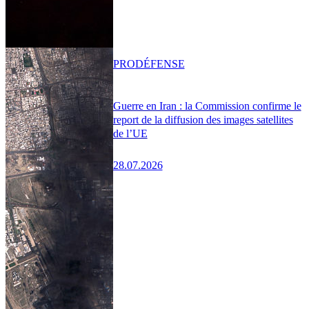
PRO
DÉFENSE
Guerre en Iran : la Commission confirme le
report de la diffusion des images satellites
de l’UE
28.07.2026