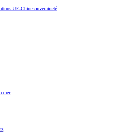
lations UE-Chine
souveraineté
la mer
ts