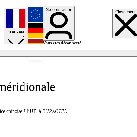
Se connecter
Close menu
English
Français
Deutsch
Vous êtes déconnecté.
Se connecter
Español
Lumières éteintes
 méridionale
rice chinoise à l’UE, à
EURACTIV
.