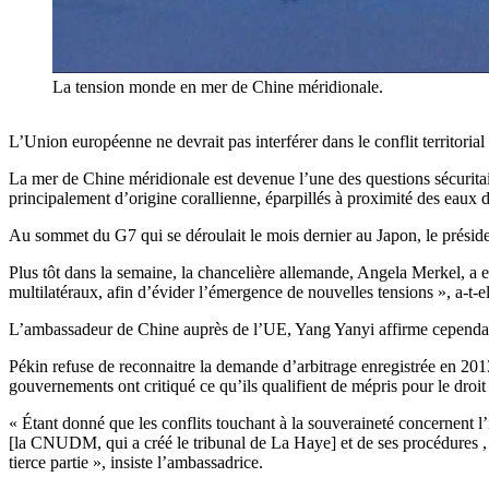
La tension monde en mer de Chine méridionale.
L’Union européenne ne devrait pas interférer dans le conflit territor
La mer de Chine méridionale est devenue l’une des questions sécuritaire
principalement d’origine corallienne, éparpillés à proximité des eaux d
Au sommet du G7 qui se déroulait le mois dernier au Japon, le présiden
Plus tôt dans la semaine, la chancelière allemande, Angela Merkel, a e
multilatéraux, afin d’évider l’émergence de nouvelles tensions », a-t-el
L’ambassadeur de Chine auprès de l’UE, Yang Yanyi affirme cependant qu
Pékin refuse de reconnaitre la demande d’arbitrage enregistrée en 2013 
gouvernements ont critiqué ce qu’ils qualifient de mépris pour le droit
« Étant donné que les conflits touchant à la souveraineté concernent l’
[la CNUDM, qui a créé le tribunal de La Haye] et de ses procédures , 
tierce partie », insiste l’ambassadrice.