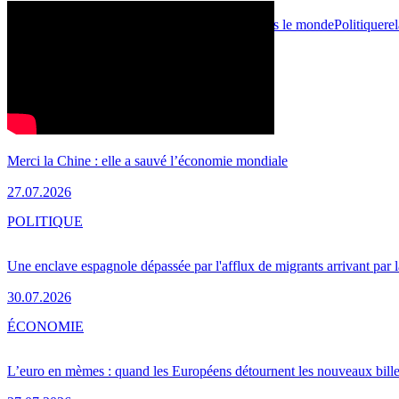
Jun 17, 2016 - 09:02
Politique
Chine
International
L'Europe dans le monde
Politique
re
Print
Partager
LES PLUS LUS
ÉCONOMIE
Merci la Chine : elle a sauvé l’économie mondiale
27.07.2026
POLITIQUE
Une enclave espagnole dépassée par l'afflux de migrants arrivant par 
30.07.2026
ÉCONOMIE
L’euro en mèmes : quand les Européens détournent les nouveaux bille