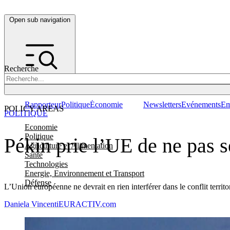
Open sub navigation
Recherche
Rapporteur
Politique
Économie
Newsletters
Evénements
Em
POLICY AREAS
POLITIQUE
Economie
Politique
Pékin prie l’UE de ne pas 
Agriculture et Alimentation
Santé
Technologies
Energie, Environnement et Transport
Défense
L’Union européenne ne devrait en rien interférer dans le conflit terri
Daniela Vincenti
EURACTIV.com