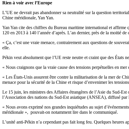
Rien à voir avec l’Europe
L’UE ne devrait pas abandonner sa neutralité sur la question territoriale
Chine méridionale, Yan Yan.
Yan Yan cite des chiffres du Bureau maritime international et affirme q
120 en 2013 à 140 l’année d’après. L’an dernier, près de la moitié de c
« Ça, c’est une vraie menace, contrairement aux questions de souveraine
elle.
Pékin veut absolument que l’UE reste neutre et craint que des États ne 
« Nous craignons que la vraie cause des tensions perpétuelles en mer d
« Les États-Unis assurent être contre la militarisation de la mer de C
menace pour la sécurité de la Chine et risque d’envenimer les tensions 
Le 15 juin, les ministres des Affaires étrangères de l’Asie du Sud-Es
l’Association des nations du Sud-Est asiatique (ANSEA), diffusé par l
« Nous avons exprimé nos grandes inquiétudes au sujet d’événements réc
méridionale », pouvait-on notamment lire dans le communiqué.
L’unité anti-Pékin n’a cependant pas fait long feu. Quelques heures apr