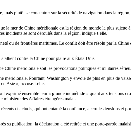
, mais plutôt se concentrer sur la sécurité de navigation dans la région, a
ue la mer de Chine méridionale est la région du monde la plus sujette à 
es incidents se sont déroulés dans la région, indique-t-elle.
té ou de frontières maritimes. Le conflit doit être résolu par la Chine e
s’allient contre la Chine pour plaire aux États-Unis.
e Chine méridionale soit les provocations politiques et militaires série
hine méridionale. Pourtant, Washington y envoie de plus en plus de vais
en Asie », accuse-t-elle.
t ont exprimé ensemble leur « grande inquiétude » quant aux tensions cr
e ministère des Affaires étrangères malais.
ents et actuels, qui ont entamé la confiance, accru les tensions et pourr
ès sa publication, la déclaration a été retirée et une porte-parole malai