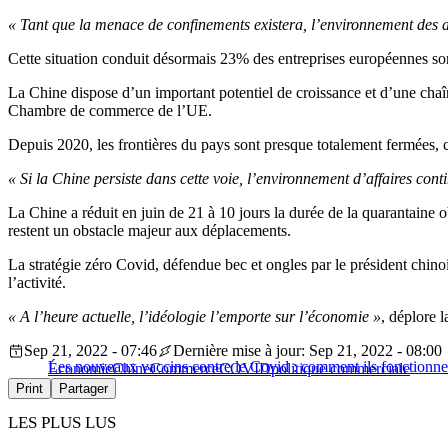
« Tant que la menace de confinements existera, l’environnement des af
Cette situation conduit désormais 23% des entreprises européennes son
La Chine dispose d’un important potentiel de croissance et d’une cha
Chambre de commerce de l’UE.
Depuis 2020, les frontières du pays sont presque totalement fermées, ce
« Si la Chine persiste dans cette voie, l’environnement d’affaires con
La Chine a réduit en juin de 21 à 10 jours la durée de la quarantaine o
restent un obstacle majeur aux déplacements.
La stratégie zéro Covid, défendue bec et ongles par le président chinoi
l’activité.
« A l’heure actuelle, l’idéologie l’emporte sur l’économie »
, déplore
Sep 21, 2022 - 07:46
Dernière mise à jour: Sep 21, 2022 - 08:00
Les nouveaux vaccins contre le Covid : comment ils fonctionne
Économie
Chine
Commerce
COVID
politique commerciale
Print
Partager
LES PLUS LUS