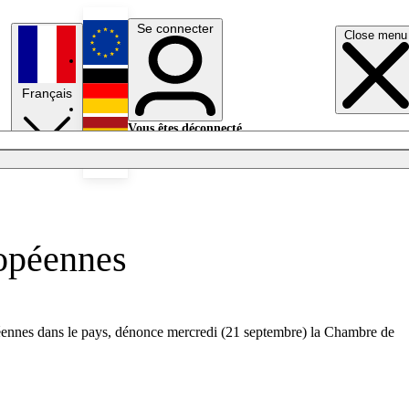
Se connecter
Close menu
English
Français
Deutsch
Vous êtes déconnecté.
Se connecter
Español
Lumières éteintes
ropéennes
opéennes dans le pays, dénonce mercredi (21 septembre) la Chambre de