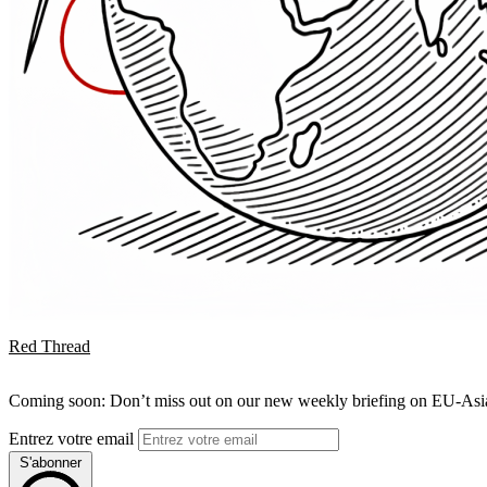
Red Thread
Coming soon: Don’t miss out on our new weekly briefing on EU-Asia 
Entrez votre email
S'abonner