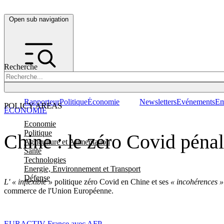
Open sub navigation
Recherche
Rapporteur
Politique
Économie
Newsletters
Evénements
Em
POLICY AREAS
ÉCONOMIE
Economie
Politique
Chine : le zéro Covid péna
Agriculture et Alimentation
Santé
Technologies
Energie, Environnement et Transport
Défense
L' « inflexible »
politique zéro Covid en Chine et ses
« incohérences »
commerce de l'Union Européenne.
EURACTIV France avec AFP