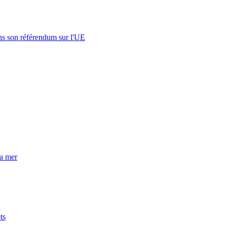
s son référendum sur l'UE
la mer
ts