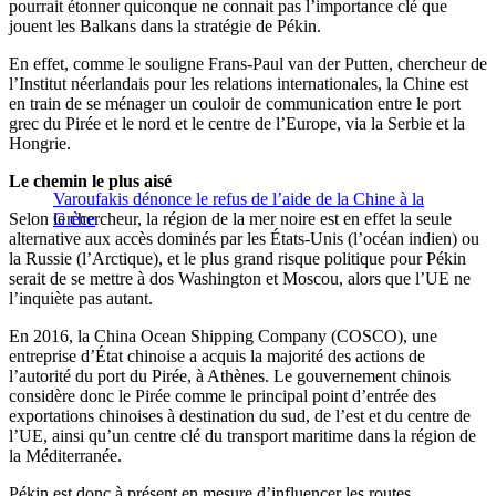
pourrait étonner quiconque ne connait pas l’importance clé que
jouent les Balkans dans la stratégie de Pékin.
En effet, comme le souligne Frans-Paul van der Putten, chercheur de
l’Institut néerlandais pour les relations internationales, la Chine est
en train de se ménager un couloir de communication entre le port
grec du Pirée et le nord et le centre de l’Europe, via la Serbie et la
Hongrie.
Le chemin le plus aisé
Varoufakis dénonce le refus de l’aide de la Chine à la
Selon le chercheur, la région de la mer noire est en effet la seule
Grèce
alternative aux accès dominés par les États-Unis (l’océan indien) ou
la Russie (l’Arctique), et le plus grand risque politique pour Pékin
serait de se mettre à dos Washington et Moscou, alors que l’UE ne
l’inquiète pas autant.
En 2016, la China Ocean Shipping Company (COSCO), une
entreprise d’État chinoise a acquis la majorité des actions de
l’autorité du port du Pirée, à Athènes. Le gouvernement chinois
considère donc le Pirée comme le principal point d’entrée des
exportations chinoises à destination du sud, de l’est et du centre de
l’UE, ainsi qu’un centre clé du transport maritime dans la région de
la Méditerranée.
Pékin est donc à présent en mesure d’influencer les routes