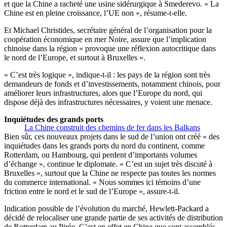
et que la Chine a racheté une usine sidérurgique à Smederevo. « La
Chine est en pleine croissance, l’UE non », résume-t-elle.
Et Michael Christides, secrétaire général de l’organisation pour la
coopération économique en mer Noire, assure que l’implication
chinoise dans la région « provoque une réflexion autocritique dans
le nord de l’Europe, et surtout à Bruxelles ».
« C’est très logique », indique-t-il : les pays de la région sont très
demandeurs de fonds et d’investissements, notamment chinois, pour
améliorer leurs infrastructures, alors que l’Europe du nord, qui
dispose déjà des infrastructures nécessaires, y voient une menace.
Inquiétudes des grands ports
La Chine construit des chemins de fer dans les Balkans
Bien sûr, ces nouveaux projets dans le sud de l’union ont créé « des
inquiétudes dans les grands ports du nord du continent, comme
Rotterdam, ou Hambourg, qui perdent d’importants volumes
d’échange », continue le diplomate. « C’est un sujet très discuté à
Bruxelles », surtout que la Chine ne respecte pas toutes les normes
du commerce international. « Nous sommes ici témoins d’une
friction entre le nord et le sud de l’Europe », assure-t-il.
Indication possible de l’évolution du marché, Hewlett-Packard a
décidé de relocaliser une grande partie de ses activités de distribution
de Rotterdam au Pirée. C’est en effet en Chine que sont assemblés