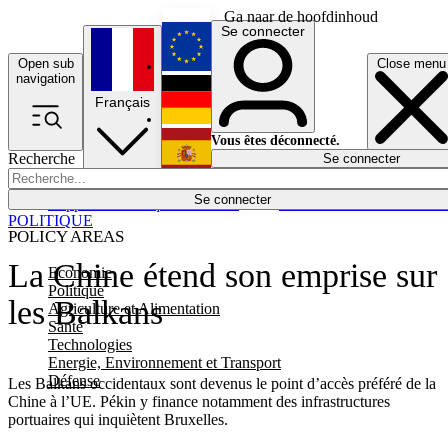
Ga naar de hoofdinhoud
Se connecter
Open sub
Close menu
English
navigation
Français
Deutsch
Vous êtes déconnecté.
Recherche
Se connecter
Español
Lumières éteintes
Se connecter
Rapporteur
Politique
Économie
Newsletters
Evénements
Em
POLITIQUE
POLICY AREAS
La Chine étend son emprise sur
Economie
Politique
les Balkans
Agriculture et Alimentation
Santé
Technologies
Energie, Environnement et Transport
Défense
Les Balkans occidentaux sont devenus le point d’accès préféré de la
Chine à l’UE. Pékin y finance notamment des infrastructures
portuaires qui inquiètent Bruxelles.