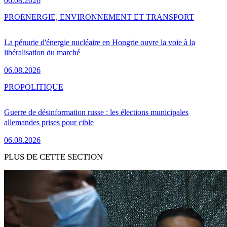
06.08.2026
PRO
ENERGIE, ENVIRONNEMENT ET TRANSPORT
La pénurie d'énergie nucléaire en Hongrie ouvre la voie à la
libéralisation du marché
06.08.2026
PRO
POLITIQUE
Guerre de désinformation russe : les élections municipales
allemandes prises pour cible
06.08.2026
PLUS DE CETTE SECTION