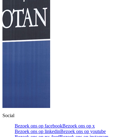
Social
Bezoek ons op facebook
Bezoek ons op x
Bezoek ons op linkedin
Bezoek ons op youtube
Bezoek ons op rss-feed
Bezoek ons op instagram