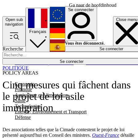
Ga naar de hoofdinhoud
Se connecter
Open sub
Close menu
English
navigation
Français
Deutsch
Vous êtes déconnecté.
Recherche
Se connecter
Español
Lumières éteintes
Se connecter
Rapporteur
Politique
Économie
Newsletters
Evénements
Em
POLITIQUE
POLICY AREAS
Cinq mesures qui fâchent dans
Economie
Politique
le projet de loi asile
Agriculture et Alimentation
Santé
immigration
Technologies
Energie, Environnement et Transport
Défense
Des associations telles que la Cimade contestent le projet de loi
présenté aujourd'hui en Conseil des ministres.
Ouest-France
détaille