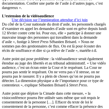
documentation. Confier une partie de l’asile à d’autres juges, c’est
dangereux ».
L’extension de la vidéoaudience
Une décision sur l’immigration attendue d’ici juin
Du côté de la Cour nationale du droit d’asile, les personnels chargés
d’examiner en appel les demandes d’asile sont en grève depuis lundi
12 février contre cette loi. Pour eux, elle « participe à donner une
mauvaise image des personnes qui travaillent dans la demande
d’asile », fustige à
Street Press
Sébastien Brisard. « Nous ne
sommes pas des gestionnaires de flux. On est là pour écouter des
récits de souffrance et dire si ça relève de l’asile », martèle-t-il.
Autre point qui pose problème : la vidéoaudience serait également
étendue au juge des libertés et au tribunal administratif. « Une vidéo
audience, c’est un écran entre la Cour et le requérant. La Cour ne
pourra pas sentir le requérant. On ne verra pas s’il stresse, on ne
pourra pas le rassurer. Il y a plein de choses qu’on ne pourra pas
détecter. La dimension physique a de l’importance pour ce type de
contentieux », explique Sébastien Brisard à
Street Press
.
Autre point que déplore la Cimade dans cette mesure, « la
visioconférence pourra être utilisée sans même que soit requis le
consentement de la personne […]. Effacer du texte de loi le
consentement de la personne, c’est comme effacer la présence des