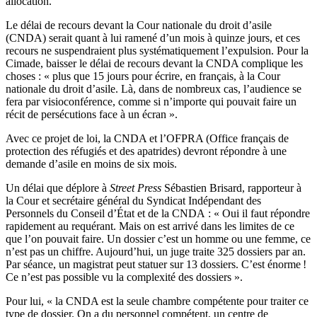
allocation.
Le délai de recours devant la Cour nationale du droit d’asile
(CNDA) serait quant à lui ramené d’un mois à quinze jours, et ces
recours ne suspendraient plus systématiquement l’expulsion. Pour la
Cimade, baisser le délai de recours devant la CNDA complique les
choses : « plus que 15 jours pour écrire, en français, à la Cour
nationale du droit d’asile. Là, dans de nombreux cas, l’audience se
fera par visioconférence, comme si n’importe qui pouvait faire un
récit de persécutions face à un écran ».
Avec ce projet de loi, la CNDA et l’OFPRA (Office français de
protection des réfugiés et des apatrides) devront répondre à une
demande d’asile en moins de six mois.
Un délai que déplore à
Street Press
Sébastien Brisard, rapporteur à
la Cour et secrétaire général du Syndicat Indépendant des
Personnels du Conseil d’État et de la CNDA : « Oui il faut répondre
rapidement au requérant. Mais on est arrivé dans les limites de ce
que l’on pouvait faire. Un dossier c’est un homme ou une femme, ce
n’est pas un chiffre. Aujourd’hui, un juge traite 325 dossiers par an.
Par séance, un magistrat peut statuer sur 13 dossiers. C’est énorme !
Ce n’est pas possible vu la complexité des dossiers ».
Pour lui, « la CNDA est la seule chambre compétente pour traiter ce
type de dossier. On a du personnel compétent, un centre de