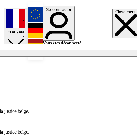
Se connecter
Close menu
English
Français
Deutsch
Vous êtes déconnecté.
Se connecter
Español
Lumières éteintes
a justice belge.
a justice belge.