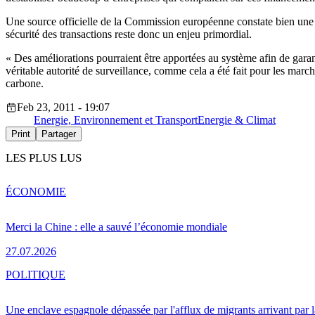
Une source officielle de la Commission européenne constate bien une di
sécurité des transactions reste donc un enjeu primordial.
« Des améliorations pourraient être apportées au système afin de garan
véritable autorité de surveillance, comme cela a été fait pour les marc
carbone.
Feb 23, 2011 - 19:07
Energie, Environnement et Transport
Energie & Climat
Print
Partager
LES PLUS LUS
ÉCONOMIE
Merci la Chine : elle a sauvé l’économie mondiale
27.07.2026
POLITIQUE
Une enclave espagnole dépassée par l'afflux de migrants arrivant par 