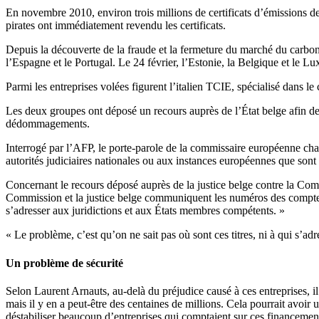
En novembre 2010, environ trois millions de certificats d’émissions de
pirates ont immédiatement revendu les certificats.
Depuis la découverte de la fraude et la fermeture du marché du carbon
l’Espagne et le Portugal. Le 24 février, l’Estonie, la Belgique et le L
Parmi les entreprises volées figurent l’italien TCIE, spécialisé dans 
Les deux groupes ont déposé un recours auprès de l’État belge afin de 
dédommagements.
Interrogé par l’AFP, le porte-parole de la commissaire européenne cha
autorités judiciaires nationales ou aux instances européennes que sont 
Concernant le recours déposé auprès de la justice belge contre la Com
Commission et la justice belge communiquent les numéros des comptes sur 
s’adresser aux juridictions et aux États membres compétents. »
« Le problème, c’est qu’on ne sait pas où sont ces titres, ni à qui s’adre
Un problème de sécurité
Selon Laurent Arnauts, au-delà du préjudice causé à ces entreprises, il
mais il y en a peut-être des centaines de millions. Cela pourrait avoir 
déstabiliser beaucoup d’entreprises qui comptaient sur ces financemen