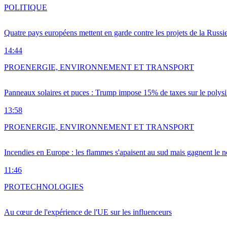
POLITIQUE
Quatre pays européens mettent en garde contre les projets de la Russi
14:44
PRO
ENERGIE, ENVIRONNEMENT ET TRANSPORT
Panneaux solaires et puces : Trump impose 15% de taxes sur le polysi
13:58
PRO
ENERGIE, ENVIRONNEMENT ET TRANSPORT
Incendies en Europe : les flammes s'apaisent au sud mais gagnent le n
11:46
PRO
TECHNOLOGIES
Au cœur de l'expérience de l'UE sur les influenceurs