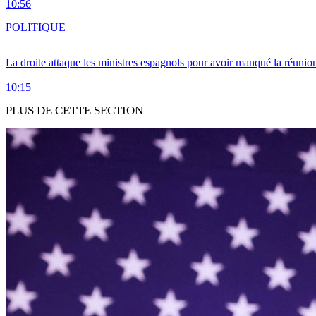
10:56
POLITIQUE
La droite attaque les ministres espagnols pour avoir manqué la réunio
10:15
PLUS DE CETTE SECTION