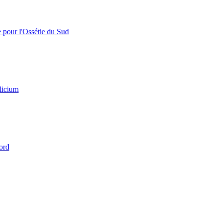
e pour l'Ossétie du Sud
licium
ord