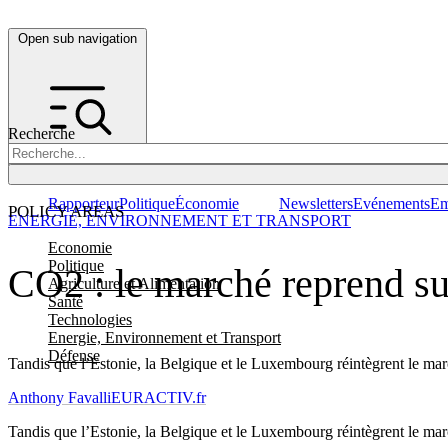
Open sub navigation
Recherche
Rapporteur
Politique
Économie
Newsletters
Evénements
Em
POLICY AREAS
ENERGIE, ENVIRONNEMENT ET TRANSPORT
Economie
Politique
CO2 : le marché reprend sur
Agriculture et Alimentation
Santé
Technologies
Energie, Environnement et Transport
Défense
Tandis que l’Estonie, la Belgique et le Luxembourg réintègrent le marc
Anthony Favalli
EURACTIV.fr
Tandis que l’Estonie, la Belgique et le Luxembourg réintègrent le marc