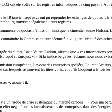
 CO2 ont été volés sur les registres informatiques de cinq pays : l’Autr
e le 19 janvier, sept pays ont pu reprendre les échanges de quotas : l
uxembourg rouvriront également leurs registres.
le commerce de quotas d’émission, ainsi que le cimentier suisse Holcim. L
contraindre la Commission européenne à divulguer l’identité des acheteur
rgée du climat, Isaac Valero Ladron, affirme que « ces informations so
Europol et Eurojust ». « Si la justice belge les réclame, nous nous exécut
mission européenne, l’avocat des entreprises spoliées, Laurent Arnauts,
lesquels se trouvent les titres volés, et qu’ils bloquent à la fois les co
sser », ajoute-t-il.
 y a un risque de crise systémique du marché carbone : « Pour ma part, c
un effet négatif sur les investissements des entreprises dans des énergies
ts. »