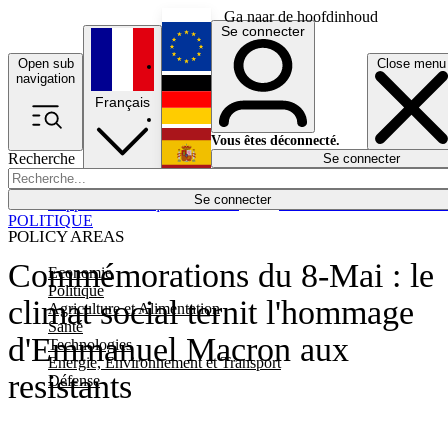
Ga naar de hoofdinhoud
Se connecter
Open sub
Close menu
English
navigation
Français
Deutsch
Vous êtes déconnecté.
Recherche
Se connecter
Español
Lumières éteintes
Se connecter
Rapporteur
Politique
Économie
Newsletters
Evénements
Em
POLITIQUE
POLICY AREAS
Commémorations du 8-Mai : le
Economie
Politique
climat social ternit l'hommage
Agriculture et Alimentation
Santé
d'Emmanuel Macron aux
Technologies
Energie, Environnement et Transport
resistants
Défense