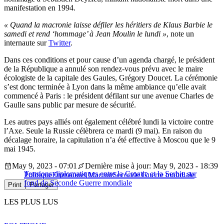
manifestation en 1994.
« Quand la macronie laisse défiler les héritiers de Klaus Barbie le
samedi et rend ‘hommage’ à Jean Moulin le lundi »
, note un
internaute sur
Twitter
.
Dans ces conditions et pour cause d’un agenda chargé, le président
de la République a annulé son rendez-vous prévu avec le maire
écologiste de la capitale des Gaules, Grégory Doucet. La cérémonie
s’est donc terminée à Lyon dans la même ambiance qu’elle avait
commencé à Paris : le président défilant sur une avenue Charles de
Gaulle sans public par mesure de sécurité.
Les autres pays alliés ont également célébré lundi la victoire contre
l’Axe. Seule la Russie célèbrera ce mardi (9 mai). En raison du
décalage horaire, la capitulation n’a été effective à Moscou que le 9
mai 1945.
May 9, 2023 - 07:01
Dernière mise à jour: May 9, 2023 - 18:39
Tensions diplomatiques entre la Croatie et la Serbie sur
Politique
Emmanuel Macron
Seconde Guerre mondiale
fond de Seconde Guerre mondiale
Print
Partager
LES PLUS LUS