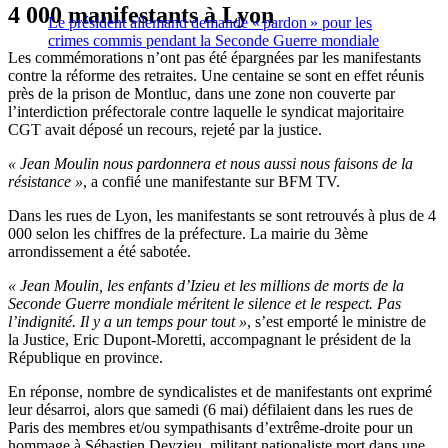
4 000 manifestants à Lyon
Le président allemand demande « pardon » pour les
crimes commis pendant la Seconde Guerre mondiale
Les commémorations n’ont pas été épargnées par les manifestants
contre la réforme des retraites. Une centaine se sont en effet réunis
près de la prison de Montluc, dans une zone non couverte par
l’interdiction préfectorale contre laquelle le syndicat majoritaire
CGT avait déposé un recours, rejeté par la justice.
« Jean Moulin nous pardonnera et nous aussi nous faisons de la
résistance »
, a confié une manifestante sur BFM TV.
Dans les rues de Lyon, les manifestants se sont retrouvés à plus de 4
000 selon les chiffres de la préfecture. La mairie du 3ème
arrondissement a été sabotée.
« Jean Moulin, les enfants d’Izieu et les millions de morts de la
Seconde Guerre mondiale méritent le silence et le respect. Pas
l’indignité. Il y a un temps pour tout »
, s’est emporté le ministre de
la Justice, Eric Dupont-Moretti, accompagnant le président de la
République en province.
En réponse, nombre de syndicalistes et de manifestants ont exprimé
leur désarroi, alors que samedi (6 mai) défilaient dans les rues de
Paris des membres et/ou sympathisants d’extrême-droite pour un
hommage à Sébastien Deyzieu, militant nationaliste mort dans une