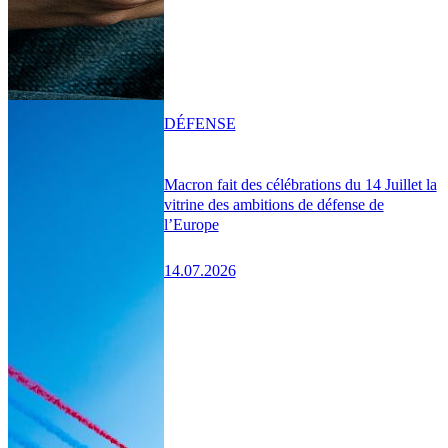
DÉFENSE
Macron fait des célébrations du 14 Juillet la
vitrine des ambitions de défense de
l’Europe
14.07.2026