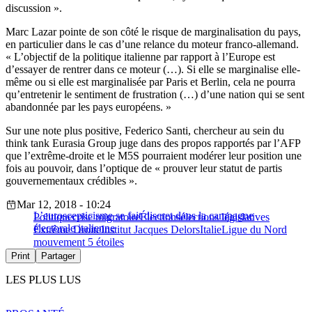
discussion ».
Marc Lazar pointe de son côté le risque de marginalisation du pays,
en particulier dans le cas d’une relance du moteur franco-allemand.
« L’objectif de la politique italienne par rapport à l’Europe est
d’essayer de rentrer dans ce moteur (…). Si elle se marginalise elle-
même ou si elle est marginalisée par Paris et Berlin, cela ne pourra
qu’entretenir le sentiment de frustration (…) d’une nation qui se sent
abandonnée par les pays européens. »
Sur une note plus positive, Federico Santi, chercheur au sein du
think tank Eurasia Group juge dans des propos rapportés par l’AFP
que l’extrême-droite et le M5S pourraient modérer leur position une
fois au pouvoir, dans l’optique de « prouver leur statut de partis
gouvernementaux crédibles ».
Mar 12, 2018 - 10:24
L’euroscepticisme se fait discret dans la campagne
Politique
crise migratoire
Élections
élections législatives
électorale italienne
Extrême Droite
Institut Jacques Delors
Italie
Ligue du Nord
mouvement 5 étoiles
Print
Partager
LES PLUS LUS