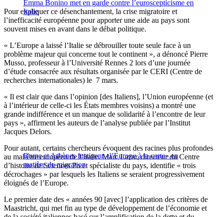
Emma Bonino met en garde contre l’euroscepticisme en
Pour expliquer ce désenchantement, la crise migratoire et
Italie
l’inefficacité européenne pour apporter une aide au pays sont
souvent mises en avant dans le débat politique.
« L’Europe a laissé l’Italie se débrouiller toute seule face à un
problème majeur qui concerne tout le continent », a dénoncé Pierre
Musso, professeur à l’Université Rennes 2 lors d’une journée
d’étude consacrée aux résultats organisée par le CERI (Centre de
recherches internationales) le 7 mars.
« Il est clair que dans l’opinion [des Italiens], l’Union européenne (et
à l’intérieur de celle-ci les États membres voisins) a montré une
grande indifférence et un manque de solidarité à l’encontre de leur
pays », affirment les auteurs de l’analyse publiée par l’Institut
Jacques Delors.
Pour autant, certains chercheurs évoquent des racines plus profondes
Rome et Athènes fustigent «l’Europe à la carte» en
au mal-être européen de l’Italie. Marc Lazar, directeur du Centre
matière de migration
d’histoire de Sciences Po et spécialiste du pays, identifie « trois
décrochages » par lesquels les Italiens se seraient progressivement
éloignés de l’Europe.
Le premier date des « années 90 [avec] l’application des critères de
Maastricht, qui met fin au type de développement de l’économie et
de la société italiennes basé sur l’amplification de la dette et du