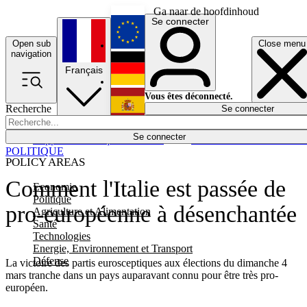
Ga naar de hoofdinhoud
Se connecter
Open sub
Close menu
English
navigation
Français
Deutsch
Vous êtes déconnecté.
Recherche
Se connecter
Español
Lumières éteintes
Se connecter
Rapporteur
Politique
Économie
Newsletters
Evénements
Em
POLITIQUE
POLICY AREAS
Comment l'Italie est passée de
Economie
Politique
pro-européenne à désenchantée
Agriculture et Alimentation
Santé
Technologies
Energie, Environnement et Transport
Défense
La victoire des partis eurosceptiques aux élections du dimanche 4
mars tranche dans un pays auparavant connu pour être très pro-
européen.