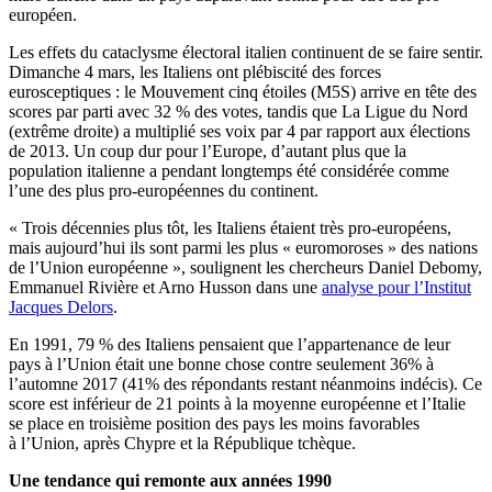
européen.
Les effets du cataclysme électoral italien continuent de se faire sentir.
Dimanche 4 mars, les Italiens ont plébiscité des forces
eurosceptiques : le Mouvement cinq étoiles (M5S) arrive en tête des
scores par parti avec 32 % des votes, tandis que La Ligue du Nord
(extrême droite) a multiplié ses voix par 4 par rapport aux élections
de 2013. Un coup dur pour l’Europe, d’autant plus que la
population italienne a pendant longtemps été considérée comme
l’une des plus pro-européennes du continent.
« Trois décennies plus tôt, les Italiens étaient très pro-européens,
mais aujourd’hui ils sont parmi les plus « euromoroses » des nations
de l’Union européenne », soulignent les chercheurs Daniel Debomy,
Emmanuel Rivière et Arno Husson dans une
analyse pour l’Institut
Jacques Delors
.
En 1991, 79 % des Italiens pensaient que l’appartenance de leur
pays à l’Union était une bonne chose contre seulement 36% à
l’automne 2017 (41% des répondants restant néanmoins indécis). Ce
score est inférieur de 21 points à la moyenne européenne et l’Italie
se place en troisième position des pays les moins favorables
à l’Union, après Chypre et la République tchèque.
Une tendance qui remonte aux années 1990