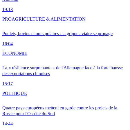
19:18
PRO
AGRICULTURE & ALIMENTATION
Poulets, bovins et ours polaires : la grippe aviaire se propage
16:04
ÉCONOMIE
La « résilience surprenante » de l'Allemagne face à la forte hausse
des exportations chinoises
15:17
POLITIQUE
Quatre pays européens mettent en garde contre les projets de la
Russie pour l'Ossétie du Sud
14:44