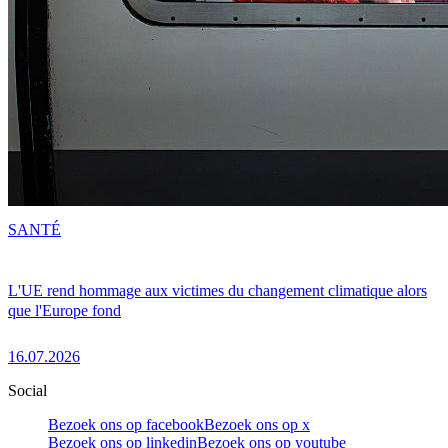
SANTÉ
L'UE rend hommage aux victimes du changement climatique alors
que l'Europe fond
16.07.2026
Social
Bezoek ons op facebook
Bezoek ons op x
Bezoek ons op linkedin
Bezoek ons op youtube