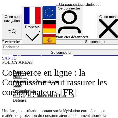
Ga naar de hoofdinhoud
Se connecter
Open sub
Close menu
English
navigation
Français
Deutsch
Vous êtes déconnecté.
Recherche
Se connecter
Español
Lumières éteintes
Se connecter
Rapporteur
Politique
Économie
Newsletters
Evénements
Em
SANTÉ
POLICY AREAS
Commerce en ligne : la
Economie
Politique
Commission veut rassurer les
Agriculture et Alimentation
Santé
consommateurs [FR]
Technologies
Energie, Environnement et Transport
Défense
Une large consultation portant sur la législation européenne en
matière de protection du consommateur a notamment abordé la