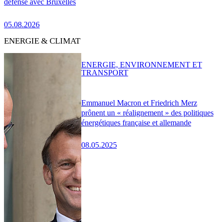
défense avec Bruxelles
05.08.2026
ENERGIE & CLIMAT
ENERGIE, ENVIRONNEMENT ET
TRANSPORT
Emmanuel Macron et Friedrich Merz
prônent un « réalignement » des politiques
énergétiques française et allemande
08.05.2025