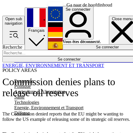
Ga naar de hoofdinhoud
Se connecter
Open sub
Close menu
English
navigation
Français
Deutsch
Vous êtes déconnecté.
Recherche
Se connecter
Español
Lumières éteintes
Se connecter
Rapporteur
Politique
Économie
Newsletters
Evénements
Em
ENERGIE, ENVIRONNEMENT ET TRANSPORT
POLICY AREAS
Commission denies plans to
Economie
Politique
release oil reserves
Agriculture et Alimentation
Santé
Technologies
Energie, Environnement et Transport
Défense
The Commission denied reports that the EU might be wanting to
follow the US example of releasing some of its strategic oil reserves.