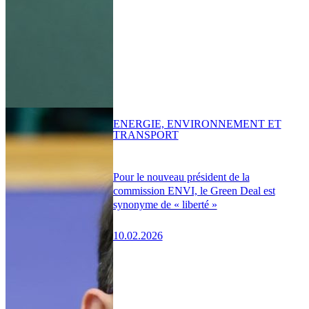
ENERGIE, ENVIRONNEMENT ET
TRANSPORT
Pour le nouveau président de la
commission ENVI, le Green Deal est
synonyme de « liberté »
10.02.2026