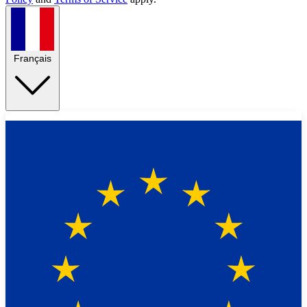
Français