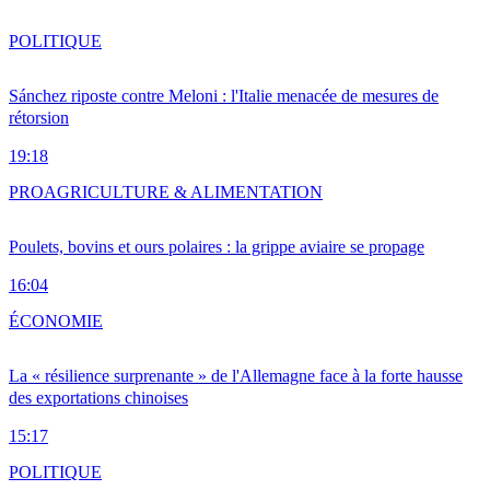
POLITIQUE
Sánchez riposte contre Meloni : l'Italie menacée de mesures de
rétorsion
19:18
PRO
AGRICULTURE & ALIMENTATION
Poulets, bovins et ours polaires : la grippe aviaire se propage
16:04
ÉCONOMIE
La « résilience surprenante » de l'Allemagne face à la forte hausse
des exportations chinoises
15:17
POLITIQUE