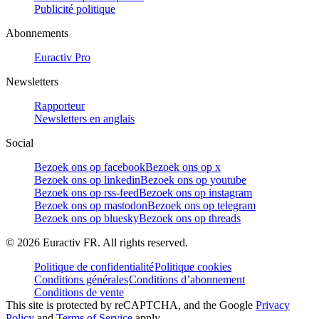
Publicité politique
Abonnements
Euractiv Pro
Newsletters
Rapporteur
Newsletters en anglais
Social
Bezoek ons op facebook
Bezoek ons op x
Bezoek ons op linkedin
Bezoek ons op youtube
Bezoek ons op rss-feed
Bezoek ons op instagram
Bezoek ons op mastodon
Bezoek ons op telegram
Bezoek ons op bluesky
Bezoek ons op threads
©
2026
Euractiv FR. All rights reserved.
Politique de confidentialité
Politique cookies
Conditions générales
Conditions d’abonnement
Conditions de vente
This site is protected by reCAPTCHA, and the Google
Privacy
Policy
and
Terms of Service
apply.