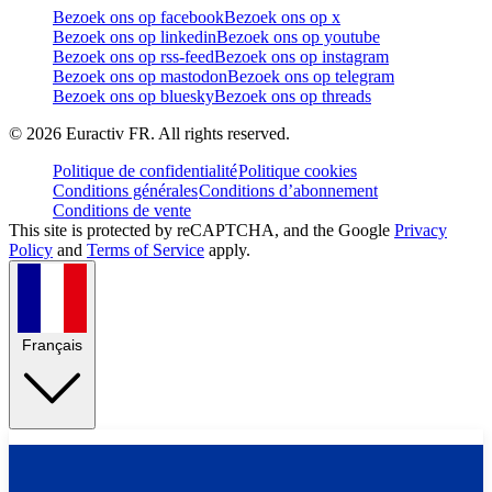
Bezoek ons op facebook
Bezoek ons op x
Bezoek ons op linkedin
Bezoek ons op youtube
Bezoek ons op rss-feed
Bezoek ons op instagram
Bezoek ons op mastodon
Bezoek ons op telegram
Bezoek ons op bluesky
Bezoek ons op threads
©
2026
Euractiv FR. All rights reserved.
Politique de confidentialité
Politique cookies
Conditions générales
Conditions d’abonnement
Conditions de vente
This site is protected by reCAPTCHA, and the Google
Privacy
Policy
and
Terms of Service
apply.
Français