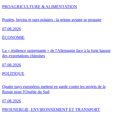
PRO
AGRICULTURE & ALIMENTATION
Poulets, bovins et ours polaires : la grippe aviaire se propage
07.08.2026
ÉCONOMIE
La « résilience surprenante » de l'Allemagne face à la forte hausse
des exportations chinoises
07.08.2026
POLITIQUE
Quatre pays européens mettent en garde contre les projets de la
Russie pour l'Ossétie du Sud
07.08.2026
PRO
ENERGIE, ENVIRONNEMENT ET TRANSPORT