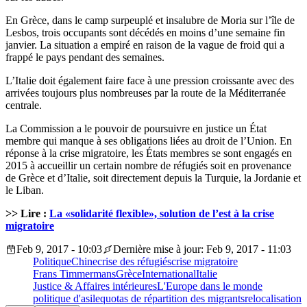
En Grèce, dans le camp surpeuplé et insalubre de Moria sur l’île de
Lesbos, trois occupants sont décédés en moins d’une semaine fin
janvier. La situation a empiré en raison de la vague de froid qui a
frappé le pays pendant des semaines.
L’Italie doit également faire face à une pression croissante avec des
arrivées toujours plus nombreuses par la route de la Méditerranée
centrale.
La Commission a le pouvoir de poursuivre en justice un État
membre qui manque à ses obligations liées au droit de l’Union. En
réponse à la crise migratoire, les États membres se sont engagés en
2015 à accueillir un certain nombre de réfugiés soit en provenance
de Grèce et d’Italie, soit directement depuis la Turquie, la Jordanie et
le Liban.
>> Lire :
La «solidarité flexible», solution de l’est à la crise
migratoire
Feb 9, 2017 - 10:03
Dernière mise à jour: Feb 9, 2017 - 11:03
Politique
Chine
crise des réfugiés
crise migratoire
Frans Timmermans
Grèce
International
Italie
Justice & Affaires intérieures
L'Europe dans le monde
politique d'asile
quotas de répartition des migrants
relocalisation