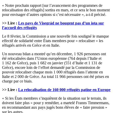
« Notre prochain rapport [sur l’avancement des programmes de
relocalisation des réfugiés] sortira en mars, et ce sera le bon moment
pour envisager d’autres options si c’est nécessaire », a-t-il précisé.
>> Lire :
Les pays de Visegrád ne bougent pas d’un iota sur
l’accueil des réfugiés
Le 8 février, la Commission a une nouvelle fois souligné le manque
effectif de solidarité entre États membres pour « relocaliser » les
réfugiés arrivés en Grèce et en Italie.
Un nouveau bilan a montré qu’en décembre, 1 926 personnes ont
été relocalisées dans l’Union européenne (764 depuis l’Italie et
1 162 de Grèce), puis 1 682 en janvier (551 d’Italie et 1 131 de
Grèce), encore loin de l’effort demandé par la Commission de
pouvoir relocaliser chaque mois 1 000 réfugiés dans l’attente en
Italie et 2 000 de Grèce. Au total 11 966 personnes ont été prises en
charge par ce biais.
>> Lire :
La relocalisation de 160 000 réfugiés patine en Europe
« Si les États membres s’inquiètent de la situation sur le terrain, ils
doivent faire plus » pour y remédier, a martelé Franns Timmermans,
en recommandant aux pays jugés bons élèves de « faire pression »
sur les autres.