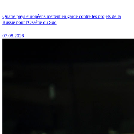
Quatre pays européens mettent en garde contre les projets de la
Russie pour l'Ossétie du Sud
07.08.2026