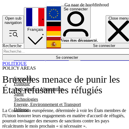
Ga naar de hoofdinhoud
Se connecter
Open sub
Close menu
English
navigation
Français
Deutsch
Vous êtes déconnecté.
Recherche
Se connecter
Español
Lumières éteintes
Se connecter
Rapporteur
Politique
Économie
Newsletters
Evénements
Em
POLITIQUE
POLICY AREAS
Bruxelles menace de punir les
Economie
Politique
États refusant les réfugiés
Agriculture et Alimentation
Santé
Technologies
Energie, Environnement et Transport
Défense
La Commission européenne, déterminée à voir les États membres de
l'Union honorer leurs engagements en matière d'accueil de réfugiés,
pourrait envisager des mesures de sanctions contre les pays
récalcitrants le mois prochain « si nécessaire ».