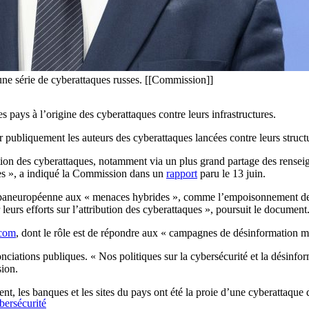
 une série de cyberattaques russes. [[Commission]]
ays à l’origine des cyberattaques contre leurs infrastructures.
ubliquement les auteurs des cyberattaques lancées contre leurs structu
tion des cyberattaques, notamment via un plus grand partage des rensei
les », a indiqué la Commission dans un
rapport
paru le 13 juin.
se paneuropéenne aux « menaces hybrides », comme l’empoisonnement de l
leurs efforts sur l’attribution des cyberattaques », poursuit le document
tcom
, dont le rôle est de répondre aux « campagnes de désinformation me
ciations publiques. « Nos politiques sur la cybersécurité et la désinfo
sion.
, les banques et les sites du pays ont été la proie d’une cyberattaque 
bersécurité