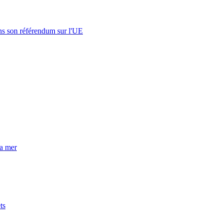
s son référendum sur l'UE
la mer
ts