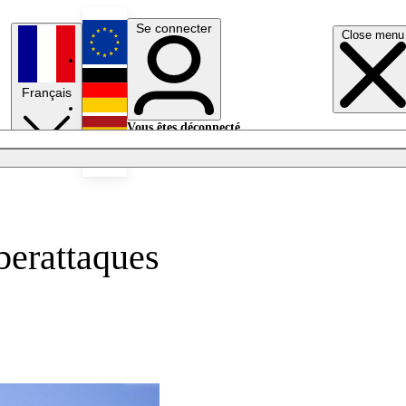
Se connecter
Close menu
English
Français
Deutsch
Vous êtes déconnecté.
Se connecter
Español
Lumières éteintes
berattaques