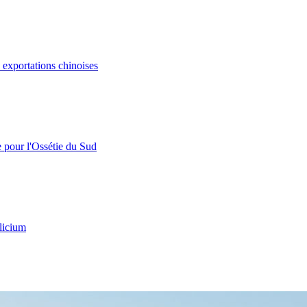
s exportations chinoises
e pour l'Ossétie du Sud
licium