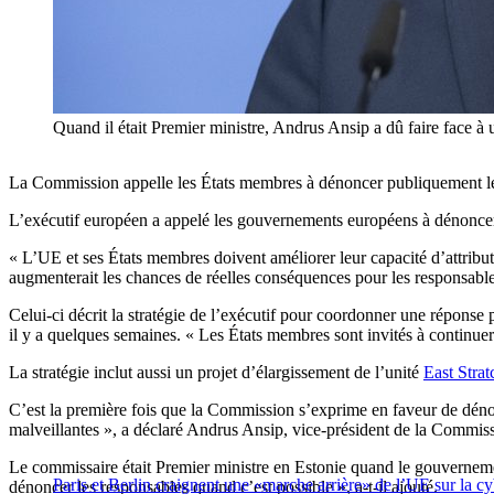
Quand il était Premier ministre, Andrus Ansip a dû faire face à
La Commission appelle les États membres à dénoncer publiquement les p
L’exécutif européen a appelé les gouvernements européens à dénoncer p
« L’UE et ses États membres doivent améliorer leur capacité d’attribu
augmenterait les chances de réelles conséquences pour les responsab
Celui-ci décrit la stratégie de l’exécutif pour coordonner une répon
il y a quelques semaines. « Les États membres sont invités à continuer 
La stratégie inclut aussi un projet d’élargissement de l’unité
East Stra
C’est la première fois que la Commission s’exprime en faveur de dénon
malveillantes », a déclaré Andrus Ansip, vice-président de la Commis
Le commissaire était Premier ministre en Estonie quand le gouvernement
Paris et Berlin craignent une «marche arrière» de l’UE sur la cy
dénoncer les responsables quand c’est possible », a-t-il ajouté.