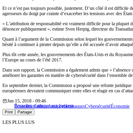
Et ce n’est pas toujours possible, justement. D’un côté il est difficile
agresseurs du doigt par crainte d’exacerber les tensions avec des États
« L’attribution de responsabilité est vraiment difficile pour la plupart 
dénoncer publiquement », estime Sven Herpig, directeur du Transatla
Quant à l’argument de la Commission selon lequel les gouvernements s
hésité à continuer à pirater depuis qu’elle a été accusée d’avoir attaqu
Plus tôt cette année, les gouvernements des États-Unis et du Royaume
l’Europe au cours de l’été 2017.
Dans son rapport, la Commission a également admis que « l’absence d’
améliorer les garanties en matière de cybersécurité dans l’ensemble de
En septembre dernier, la Commission a proposé une refonte juridique q
européennes devraient communiquer entre elles et réagir en cas d’attaqu
Jun 15, 2018 - 09:46
Bruxelles s’attaque aux hackers
Économie
Andrus Ansip
cyberattaques
Cybersécurité
Économie
Print
Partager
LES PLUS LUS