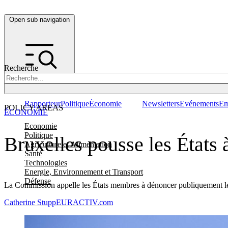
Open sub navigation
Recherche
Rapporteur
Politique
Économie
Newsletters
Evénements
Em
POLICY AREAS
ÉCONOMIE
Economie
Politique
Bruxelles pousse les États 
Agriculture et Alimentation
Santé
Technologies
Energie, Environnement et Transport
Défense
La Commission appelle les États membres à dénoncer publiquement les p
Catherine Stupp
EURACTIV.com