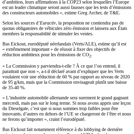
d’ambition, leurs affirmations à la COP23 selon lesquelles l’Europe
est un leader climatique seront aussi fausses que les tests d’émissions
des constructeurs automobiles », estime Greg Archer, de T&E.
Selon les sources d’
Euractiv
, la proposition ne contiendra pas de
quotas obligatoires de véhicules zéro émission et laissera aux États
membres la responsabilité de stimuler les ventes.
Bas Eickout, eurodéputé néerlandais (Verts/ALE), estime qu’il est
« extrêmement important » de réussir à fixer des objectifs de
réduction ambitieux pour les émissions de CO
.
2
« La Commission y parviendra-t-elle ? À ce que l’on entend, il
paraitrait que non », a-t-il déclaré avant d’expliquer que les Verts
voulaient voir une réduction de 60 % par rapport au niveau de 2020
de 95 g/km, mais que la Commission envisageait plutôt une baisse
de 35-40 %.
« L’industrie automobile allemande sera surement le grand gagnant
mercredi, mais pas sur le long terme. Si nous avons appris une leçon
du Dieselgate, c’est que si nous sommes trop faibles pour être
innovants, d’autres en dehors de l’UE se chargeront de l’être et nous
ne ferons qu’importer », craint l’eurodéputé.
Bas Eickout fait notamment référence à du lobbying de dernière