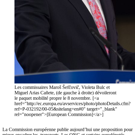
Les commissaires Maroš Šefčovič, Violeta Bulc et
Miguel Arias Cañete, (de gauche à droite) dévoileront
le paquet mobilité propre le 8 novembre. [<a
href="http://ec.europa.eu/avservices/photo/photoDetails.cfm?
ref=P-032192/00-05&sitelang=en#0" target="_blank"
rel="noopener">[European Commission]</a>]
La Commission européenne publie aujourd’hui une proposition pour
mieux encadrer les transports. Les ONG et certains eurodéputés