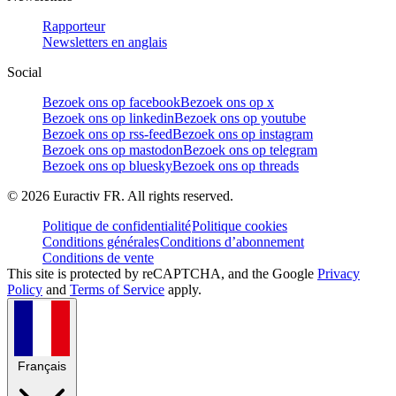
Rapporteur
Newsletters en anglais
Social
Bezoek ons op facebook
Bezoek ons op x
Bezoek ons op linkedin
Bezoek ons op youtube
Bezoek ons op rss-feed
Bezoek ons op instagram
Bezoek ons op mastodon
Bezoek ons op telegram
Bezoek ons op bluesky
Bezoek ons op threads
©
2026
Euractiv FR. All rights reserved.
Politique de confidentialité
Politique cookies
Conditions générales
Conditions d’abonnement
Conditions de vente
This site is protected by reCAPTCHA, and the Google
Privacy
Policy
and
Terms of Service
apply.
Français