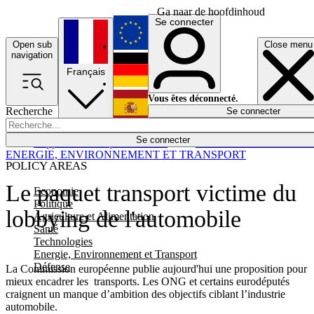
Ga naar de hoofdinhoud
Se connecter
Open sub
Close menu
English
navigation
Français
Deutsch
Vous êtes déconnecté.
Recherche
Se connecter
Español
Lumières éteintes
Se connecter
Rapporteur
Politique
Économie
Newsletters
Evénements
Em
ENERGIE, ENVIRONNEMENT ET TRANSPORT
POLICY AREAS
Le paquet transport victime du
Economie
Politique
lobbying de l'automobile
Agriculture et Alimentation
Santé
Technologies
Energie, Environnement et Transport
Défense
La Commission européenne publie aujourd'hui une proposition pour
mieux encadrer les transports. Les ONG et certains eurodéputés
craignent un manque d’ambition des objectifs ciblant l’industrie
automobile.