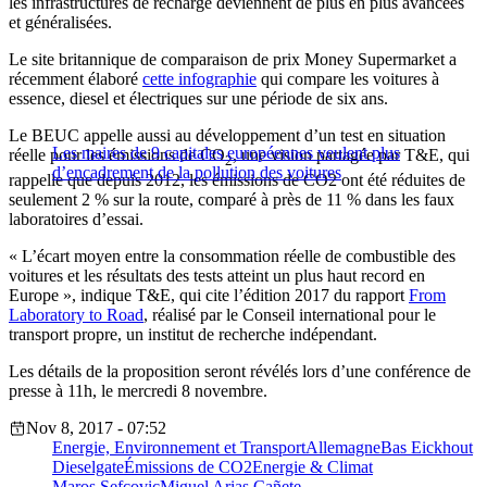
les infrastructures de recharge deviennent de plus en plus avancées
et généralisées.
Le site britannique de comparaison de prix Money Supermarket a
récemment élaboré
cette infographie
qui compare les voitures à
essence, diesel et électriques sur une période de six ans.
Le BEUC appelle aussi au développement d’un test en situation
Les maires de 9 capitales européennes veulent plus
réelle pour les émissions de CO
, une vision partagée par T&E, qui
2
d’encadrement de la pollution des voitures
rappelle que depuis 2012, les émissions de CO2 ont été réduites de
seulement 2 % sur la route, comparé à près de 11 % dans les faux
laboratoires d’essai.
« L’écart moyen entre la consommation réelle de combustible des
voitures et les résultats des tests atteint un plus haut record en
Europe », indique T&E, qui cite l’édition 2017 du rapport
From
Laboratory to Road
, réalisé par le Conseil international pour le
transport propre, un institut de recherche indépendant.
Les détails de la proposition seront révélés lors d’une conférence de
presse à 11h, le mercredi 8 novembre.
Nov 8, 2017 - 07:52
Energie, Environnement et Transport
Allemagne
Bas Eickhout
Dieselgate
Émissions de CO2
Energie & Climat
Maros Sefcovic
Miguel Arias Cañete