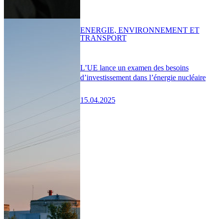
ENERGIE, ENVIRONNEMENT ET
TRANSPORT
L’UE lance un examen des besoins
d’investissement dans l’énergie nucléaire
15.04.2025