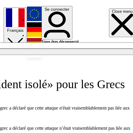
Se connecter
Close menu
English
Français
Deutsch
Vous êtes déconnecté.
Se connecter
Español
Lumières éteintes
ident isolé» pour les Grecs
ec a déclaré que cette attaque n'était vraisemblablement pas liée aux
rec a déclaré que cette attaque n’était vraisemblablement pas liée aux