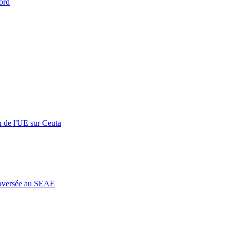
ord
n de l'UE sur Ceuta
roversée au SEAE