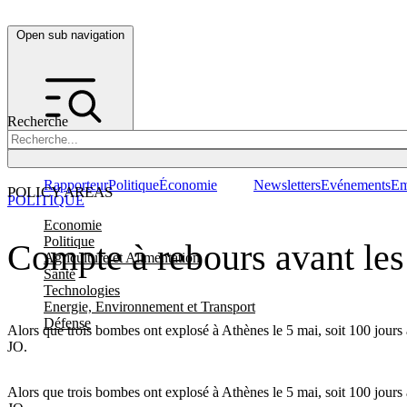
Open sub navigation
Recherche
Rapporteur
Politique
Économie
Newsletters
Evénements
Em
POLICY AREAS
POLITIQUE
Economie
Politique
Compte à rebours avant les 
Agriculture et Alimentation
Santé
Technologies
Energie, Environnement et Transport
Défense
Alors que trois bombes ont explosé à Athènes le 5 mai, soit 100 jours
JO.
Alors que trois bombes ont explosé à Athènes le 5 mai, soit 100 jours