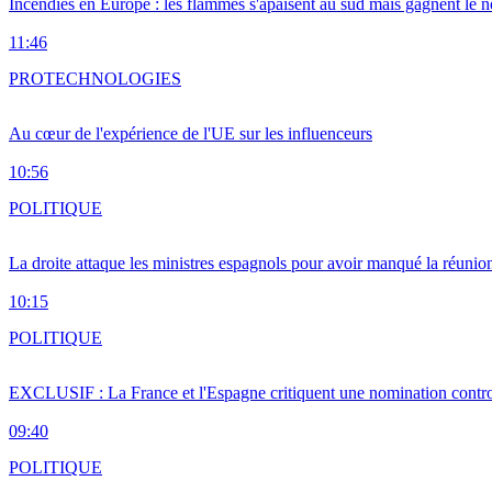
Incendies en Europe : les flammes s'apaisent au sud mais gagnent le n
11:46
PRO
TECHNOLOGIES
Au cœur de l'expérience de l'UE sur les influenceurs
10:56
POLITIQUE
La droite attaque les ministres espagnols pour avoir manqué la réunio
10:15
POLITIQUE
EXCLUSIF : La France et l'Espagne critiquent une nomination cont
09:40
POLITIQUE