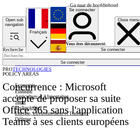
Ga naar de hoofdinhoud
Se connecter
Open sub
Close menu
English
navigation
Français
Deutsch
Vous êtes déconnecté.
Recherche
Se connecter
Español
Lumières éteintes
Se connecter
Rapporteur
Politique
Économie
Newsletters
Evénements
Em
PRO
TECHNOLOGIES
POLICY AREAS
Concurrence : Microsoft
Economie
Politique
accepte de proposer sa suite
Agriculture et Alimentation
Santé
Office 365 sans l'application
Technologies
Energie, Environnement et Transport
Teams à ses clients européens
Défense