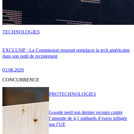
TECHNOLOGIES
EXCLUSIF : La Commission pourrait remplacer la tech américaine
dans son outil de recrutement
03.08.2026
CONCURRENCE
PRO
TECHNOLOGIES
Google perd son dernier recours contre
l’amende de 4,1 milliards d’euros infligée
par l’UE