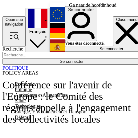
Ga naar de hoofdinhoud
Se connecter
Open sub
Close menu
English
navigation
Français
Deutsch
Vous êtes déconnecté.
Recherche
Se connecter
Español
Lumières éteintes
Se connecter
Rapporteur
Politique
Économie
Newsletters
Evénements
Em
POLITIQUE
POLICY AREAS
Conférence sur l'avenir de
Economie
Politique
l'Europe : le Comité des
Agriculture et Alimentation
Santé
régions appelle à l'engagement
Technologies
Energie, Environnement et Transport
des collectivités locales
Défense