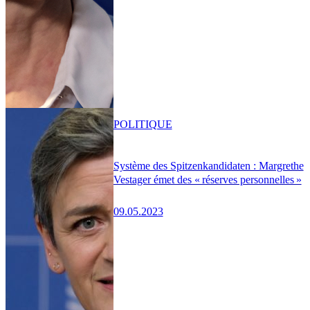
POLITIQUE
Système des Spitzenkandidaten : Margrethe
Vestager émet des « réserves personnelles »
09.05.2023