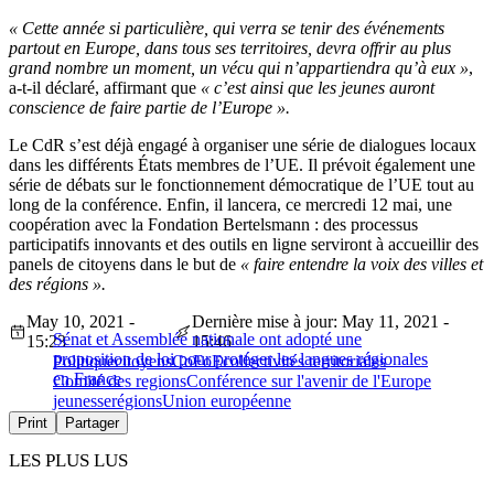
« Cette année si particulière, qui verra se tenir des événements
partout en Europe, dans tous ses territoires, devra offrir au plus
grand nombre un moment, un vécu qui n’appartiendra qu’à eux »
,
a-t-il déclaré, affirmant que
« c’est ainsi que les jeunes auront
conscience de faire partie de l’Europe ».
Le CdR s’est déjà engagé à organiser une série de dialogues locaux
dans les différents États membres de l’UE. Il prévoit également une
série de débats sur le fonctionnement démocratique de l’UE tout au
long de la conférence. Enfin, il lancera, ce mercredi 12 mai, une
coopération avec la Fondation Bertelsmann : des processus
participatifs innovants et des outils en ligne serviront à accueillir des
panels de citoyens dans le but de
« faire entendre la voix des villes et
des régions ».
May 10, 2021 -
Dernière mise à jour: May 11, 2021 -
Sénat et Assemblée nationale ont adopté une
15:23
15:46
proposition de loi pour protéger les langues régionales
Politique
citoyens
CoFoE
collectivités territoriales
en France
Comité des regions
Conférence sur l'avenir de l'Europe
jeunesse
régions
Union européenne
Print
Partager
LES PLUS LUS