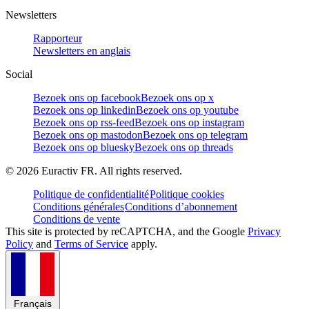
Newsletters
Rapporteur
Newsletters en anglais
Social
Bezoek ons op facebook
Bezoek ons op x
Bezoek ons op linkedin
Bezoek ons op youtube
Bezoek ons op rss-feed
Bezoek ons op instagram
Bezoek ons op mastodon
Bezoek ons op telegram
Bezoek ons op bluesky
Bezoek ons op threads
©
2026
Euractiv FR. All rights reserved.
Politique de confidentialité
Politique cookies
Conditions générales
Conditions d’abonnement
Conditions de vente
This site is protected by reCAPTCHA, and the Google
Privacy
Policy
and
Terms of Service
apply.
Français