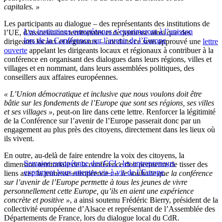
capitales. »
Les participants au dialogue – des représentants des institutions de
Les institutions européennes s’exprimeront à l’unisson
l’UE, d’associations territoriales et de jeunesse ainsi que des
lors de la Conférence sur l’avenir de l’Europe
dirigeants locaux et régionaux – ont dans ce sens approuvé une
lettre
ouverte
appelant les dirigeants locaux et régionaux à contribuer à la
conférence en organisant des dialogues dans leurs régions, villes et
villages et en nommant, dans leurs assemblées politiques, des
conseillers aux affaires européennes.
« L’Union démocratique et inclusive que nous voulons doit être
bâtie sur les fondements de l’Europe que sont ses régions, ses villes
et ses villages »
, peut-on lire dans cette lettre. Renforcer la légitimité
de la Conférence sur l’avenir de l’Europe passerait donc par un
engagement au plus près des citoyens, directement dans les lieux où
ils vivent.
En outre, au-delà de faire entendre la voix des citoyens, la
Semaine européenne des CCI : les entrepreneurs
dimension territoriale de la conférence doit permettre de tisser des
expriment leurs attentes vis-à-vis de l’Europe
liens avec la jeunesse européenne :
« Je souhaite que la conférence
sur l’avenir de l’Europe permette à tous les jeunes de vivre
personnellement cette Europe, qu’ils en aient une expérience
concrète et positive »
, a ainsi soutenu Frédéric Bierry, président de la
collectivité européenne d’Alsace et représentant de l’Assemblée des
Départements de France, lors du dialogue local du CdR.