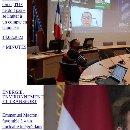
Omer, l'UE
ne doit pas «
se limiter à
un compte en
banque »
14.02.2022
4 MINUTES
ENERGIE,
ENVIRONNEMENT
ET TRANSPORT
Emmanuel Macron
favorable à « un
nucléaire intégré dans