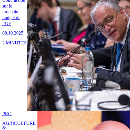
Commission
sur le
prochain
budget de
l’UE
08.10.2025
2 MINUTES
PRO
AGRICULTURE
&