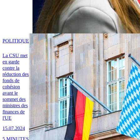
POLITIQUE
La CSU met
en garde
contre la
réduction des
fonds de
cohésion
avant le
sommet des
ministres des
finances de
l'UE
15.07.2024
5 MINUTES