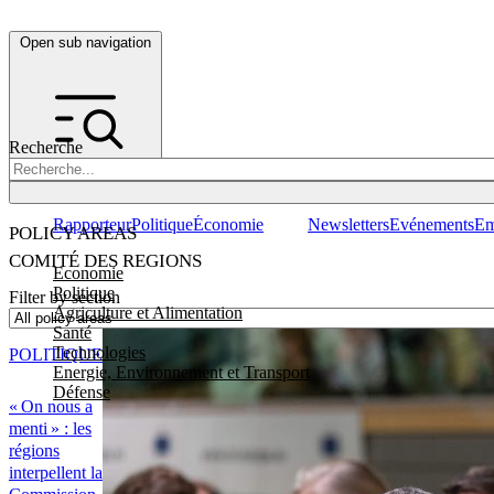
Open sub navigation
Recherche
Rapporteur
Politique
Économie
Newsletters
Evénements
Em
POLICY AREAS
COMITÉ DES REGIONS
Economie
Politique
Filter by section
Agriculture et Alimentation
Santé
Technologies
POLITIQUE
Energie, Environnement et Transport
Défense
« On nous a
menti » : les
régions
interpellent la