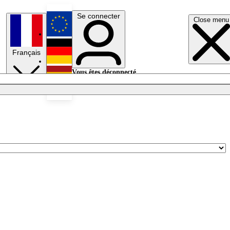
Se connecter
Close menu
English
Français
Deutsch
Vous êtes déconnecté.
Se connecter
Español
Lumières éteintes