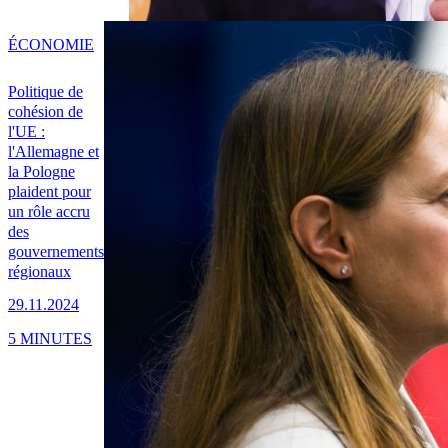
ÉCONOMIE
Politique de
cohésion de
l'UE :
l'Allemagne et
la Pologne
plaident pour
un rôle accru
des
gouvernements
régionaux
29.11.2024
5 MINUTES