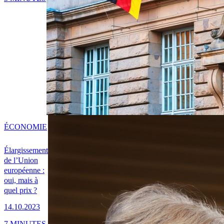
ÉCONOMIE
Élargissement
de l’Union
européenne :
oui, mais à
quel prix ?
14.10.2023
7 MINUTES