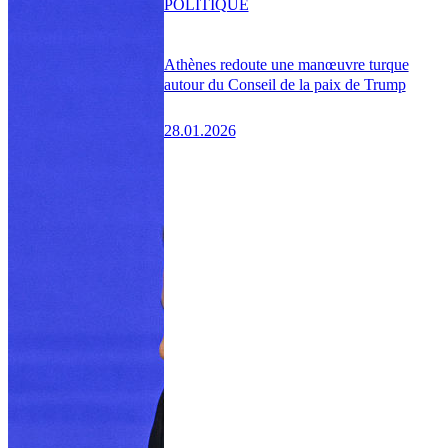
POLITIQUE
Athènes redoute une manœuvre turque
autour du Conseil de la paix de Trump
28.01.2026