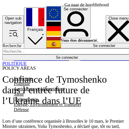
Ga naar de hoofdinhoud
Se connecter
Open sub
Close menu
English
navigation
Français
Deutsch
Vous êtes déconnecté.
Recherche
Se connecter
Español
Lumières éteintes
Se connecter
Rapporteur
Politique
Économie
Newsletters
Evénements
Em
POLITIQUE
POLICY AREAS
Confiance de Tymoshenko
Economie
Politique
dans l’entrée future de
Agriculture et Alimentation
Santé
l’Ukraine dans l’UE
Technologies
Energie, Environnement et Transport
Défense
Lors d’une conférence organisée à Bruxelles le 10 mars, le Premier
Ministre ukrainien, Yulia Tymoshenko, a déclaré que, tôt ou tard,