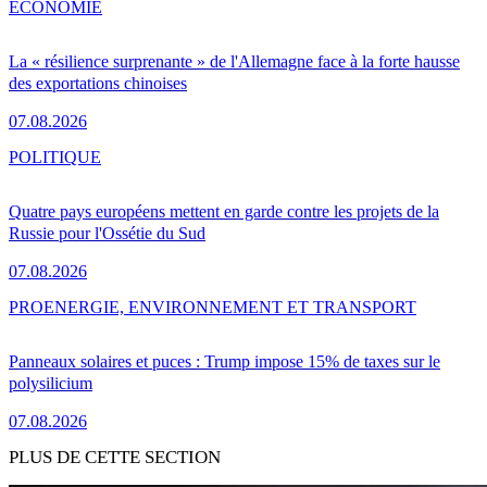
ÉCONOMIE
La « résilience surprenante » de l'Allemagne face à la forte hausse
des exportations chinoises
07.08.2026
POLITIQUE
Quatre pays européens mettent en garde contre les projets de la
Russie pour l'Ossétie du Sud
07.08.2026
PRO
ENERGIE, ENVIRONNEMENT ET TRANSPORT
Panneaux solaires et puces : Trump impose 15% de taxes sur le
polysilicium
07.08.2026
PLUS DE CETTE SECTION