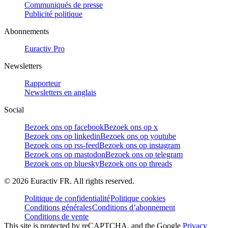
Communiqués de presse
Publicité politique
Abonnements
Euractiv Pro
Newsletters
Rapporteur
Newsletters en anglais
Social
Bezoek ons op facebook
Bezoek ons op x
Bezoek ons op linkedin
Bezoek ons op youtube
Bezoek ons op rss-feed
Bezoek ons op instagram
Bezoek ons op mastodon
Bezoek ons op telegram
Bezoek ons op bluesky
Bezoek ons op threads
©
2026
Euractiv FR. All rights reserved.
Politique de confidentialité
Politique cookies
Conditions générales
Conditions d’abonnement
Conditions de vente
This site is protected by reCAPTCHA, and the Google
Privacy