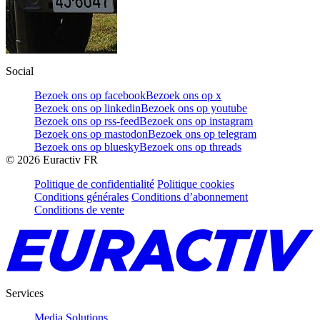
Social
Bezoek ons op facebook
Bezoek ons op x
Bezoek ons op linkedin
Bezoek ons op youtube
Bezoek ons op rss-feed
Bezoek ons op instagram
Bezoek ons op mastodon
Bezoek ons op telegram
Bezoek ons op bluesky
Bezoek ons op threads
©
2026
Euractiv FR
Politique de confidentialité
Politique cookies
Conditions générales
Conditions d’abonnement
Conditions de vente
Services
Media Solutions