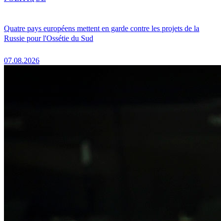
Quatre pays européens mettent en garde contre les projets de la
Russie pour l'Ossétie du Sud
07.08.2026