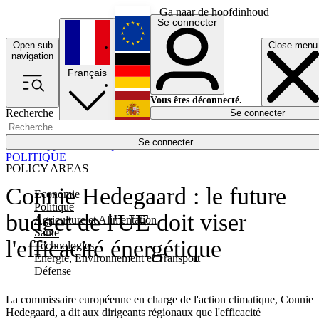
Ga naar de hoofdinhoud
Se connecter
Open sub
Close menu
English
navigation
Français
Deutsch
Vous êtes déconnecté.
Recherche
Se connecter
Español
Lumières éteintes
Se connecter
Rapporteur
Politique
Économie
Newsletters
Evénements
Em
POLITIQUE
POLICY AREAS
Connie Hedegaard : le future
Economie
Politique
budget de l'UE doit viser
Agriculture et Alimentation
Santé
l'efficacité énergétique
Technologies
Energie, Environnement et Transport
Défense
La commissaire européenne en charge de l'action climatique, Connie
Hedegaard, a dit aux dirigeants régionaux que l'efficacité