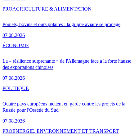
PRO
AGRICULTURE & ALIMENTATION
Poulets, bovins et ours polaires : la grippe aviaire se propage
07.08.2026
ÉCONOMIE
La « résilience surprenante » de l'Allemagne face à la forte hausse
des exportations chinoises
07.08.2026
POLITIQUE
Quatre pays européens mettent en garde contre les projets de la
Russie pour l'Ossétie du Sud
07.08.2026
PRO
ENERGIE, ENVIRONNEMENT ET TRANSPORT