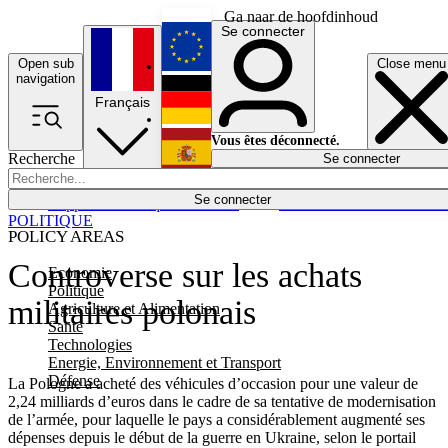
Ga naar de hoofdinhoud
Se connecter
Open sub
Close menu
English
navigation
Français
Deutsch
Vous êtes déconnecté.
Recherche
Se connecter
Español
Lumières éteintes
Se connecter
Rapporteur
Politique
Économie
Newsletters
Evénements
Em
POLITIQUE
POLICY AREAS
Controverse sur les achats
Economie
Politique
militaires polonais
Agriculture et Alimentation
Santé
Technologies
Energie, Environnement et Transport
Défense
La Pologne a acheté des véhicules d’occasion pour une valeur de
2,24 milliards d’euros dans le cadre de sa tentative de modernisation
de l’armée, pour laquelle le pays a considérablement augmenté ses
dépenses depuis le début de la guerre en Ukraine, selon le portail