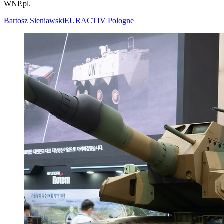
WNP.pl.
Bartosz Sieniawski
EURACTIV Pologne