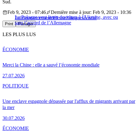
Sud.
Feb 9, 2023 - 07:46
Dernière mise à jour: Feb 9, 2023 - 10:36
La Pologne veut livrer des chars à l’Ukraine, avec ou
Politique
armement
défense
Pologne
sécurité
sans l’accord de l’Allemagne
Print
Partager
LES PLUS LUS
ÉCONOMIE
Merci la Chine : elle a sauvé l’économie mondiale
27.07.2026
POLITIQUE
Une enclave espagnole dépassée par l'afflux de migrants arrivant par
la mer
30.07.2026
ÉCONOMIE