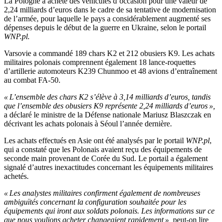
La Pologne a acheté des véhicules d’occasion pour une valeur de
2,24 milliards d’euros dans le cadre de sa tentative de modernisation
de l’armée, pour laquelle le pays a considérablement augmenté ses
dépenses depuis le début de la guerre en Ukraine, selon le portail
WNP.pl.
Varsovie a commandé 189 chars K2 et 212 obusiers K9. Les achats
militaires polonais comprennent également 18 lance-roquettes
d’artillerie automoteurs K239 Chunmoo et 48 avions d’entraînement
au combat FA-50.
« L’ensemble des chars K2 s’élève à 3,14 milliards d’euros, tandis
que l’ensemble des obusiers K9 représente 2,24 milliards d’euros »,
a déclaré le ministre de la Défense nationale Mariusz Blaszczak en
décrivant les achats polonais à Séoul l’année dernière.
Les achats effectués en Asie ont été analysés par le portail
WNP.pl
,
qui a constaté que les Polonais avaient reçu des équipements de
seconde main provenant de Corée du Sud. Le portail a également
signalé d’autres inexactitudes concernant les équipements militaires
achetés.
« Les analystes militaires confirment également de nombreuses
ambiguïtés concernant la configuration souhaitée pour les
équipements qui iront aux soldats polonais. Les informations sur ce
que nous voulions acheter changeaient rapidement »,
peut-on lire