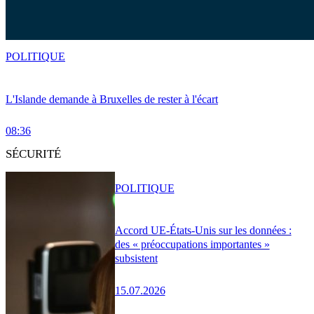
POLITIQUE
L'Islande demande à Bruxelles de rester à l'écart
08:36
SÉCURITÉ
POLITIQUE
Accord UE-États-Unis sur les données :
des « préoccupations importantes »
subsistent
15.07.2026