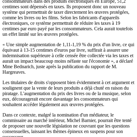
consommateurs dans des produits électroniques en Europe, 51,2
centimes sont dépensés en taxes. Ils proposent donc un nouveau
système qui permettrait de taxer directement les œuvres protégées,
comme les livres ou les films. Selon les fabricants d'appareils
électroniques, ce système permettrait de réduire les taxes à 19
centimes par euro payé par les consommateurs. Cela aurait toutefois
un effet limité sur les œuvres protégées.
« Une simple augmentation de 1,11-1,19 % du prix d'un livre, ce qui
équivaut à 13-15 centimes d'euros par livre, suffirait à assurer une
indemnisation supérieure à celle censée être collectée via les taxes et
aurait un impact beaucoup moins néfaste sur l'économie », a déclaré
Mme Bednarich, juste après la publication du rapport de M.
Hargreaves.
Les titulaires de droits s'opposent bien évidemment à cet argument et
soulignent que la vente de leurs produits a déjà chuté en raison du
piratage. L'augmentation du prix des livres ou de la musique, selon
eux, découragerait encore davantage les consommateurs qui
souhaitent accéder légalement aux œuvres protégées.
Dans ce contexte, malgré la nomination d'un médiateur, le
commissaire au marché intérieur, Michel Barnier, pourrait être tenté
de proposer une nouvelle législation ne couvrant que les questions
consensuelles, laissant les thèmes épineux en suspens pour son
successeur.