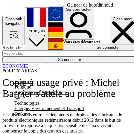
Ga naar de hoofdinhoud
Se connecter
Open sub
Close menu
English
navigation
Français
Deutsch
Vous êtes déconnecté.
Recherche
Se connecter
Español
Lumières éteintes
Se connecter
Rapporteur
Politique
Économie
Newsletters
Evénements
Em
ÉCONOMIE
POLICY AREAS
Copie à usage privé : Michel
Economie
Politique
Barnier s'attèle au problème
Agriculture et Alimentation
Santé
Technologies
Energie, Environnement et Transport
Défense
Les discussions entre les détenteurs de droits et les fabricants de
produits électroniques redémarreront début 2012 dans le but de
trouver une réponse à la question sensible des taxes visant à
compenser la copie des œuvres des artistes.