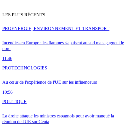
LES PLUS RÉCENTS
PRO
ENERGIE, ENVIRONNEMENT ET TRANSPORT
Incendies en Europe : les flammes s'apaisent au sud mais gagnent le
nord
11:46
PRO
TECHNOLOGIES
Au cœur de l'expérience de l'UE sur les influenceurs
10:56
POLITIQUE
La droite attaque les ministres espagnols pour avoir manqué la
réunion de l'UE sur Ceuta