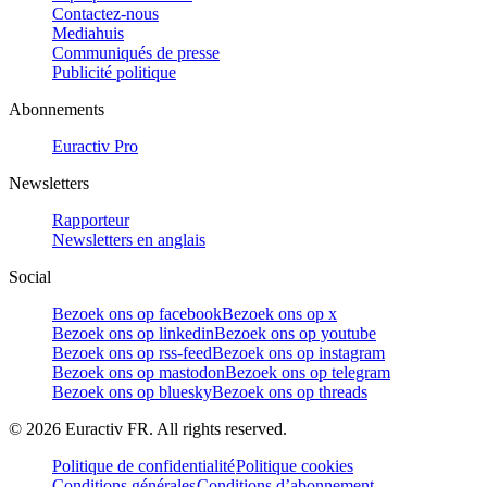
Contactez-nous
Mediahuis
Communiqués de presse
Publicité politique
Abonnements
Euractiv Pro
Newsletters
Rapporteur
Newsletters en anglais
Social
Bezoek ons op facebook
Bezoek ons op x
Bezoek ons op linkedin
Bezoek ons op youtube
Bezoek ons op rss-feed
Bezoek ons op instagram
Bezoek ons op mastodon
Bezoek ons op telegram
Bezoek ons op bluesky
Bezoek ons op threads
©
2026
Euractiv FR. All rights reserved.
Politique de confidentialité
Politique cookies
Conditions générales
Conditions d’abonnement