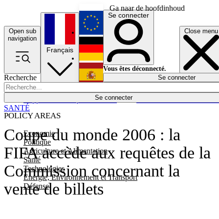
Ga naar de hoofdinhoud
Se connecter
Open sub
Close menu
English
navigation
Français
Deutsch
Vous êtes déconnecté.
Recherche
Se connecter
Español
Lumières éteintes
Se connecter
Rapporteur
Politique
Économie
Newsletters
Evénements
Em
SANTÉ
POLICY AREAS
Coupe du monde 2006 : la
Economie
Politique
FIFA accède aux requêtes de la
Agriculture et Alimentation
Santé
Commission concernant la
Technologies
Energie, Environnement et Transport
vente de billets
Défense