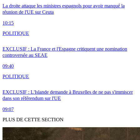
La droite attaque les ministres espagnols pour avoir manqué la
réunion de l'UE sur Ceuta
10:15
POLITIQUE
EXCLUSIF : La France et l'Espagne critiquent une nomination
controversée au SEAE
09:40
POLITIQUE
EXCLUSIF : L'Islande demande à Bruxelles de ne pas s'immiscer
dans son référendum sur l'UE
09:07
PLUS DE CETTE SECTION