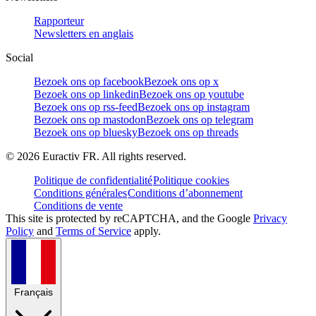
Rapporteur
Newsletters en anglais
Social
Bezoek ons op facebook
Bezoek ons op x
Bezoek ons op linkedin
Bezoek ons op youtube
Bezoek ons op rss-feed
Bezoek ons op instagram
Bezoek ons op mastodon
Bezoek ons op telegram
Bezoek ons op bluesky
Bezoek ons op threads
©
2026
Euractiv FR. All rights reserved.
Politique de confidentialité
Politique cookies
Conditions générales
Conditions d’abonnement
Conditions de vente
This site is protected by reCAPTCHA, and the Google
Privacy
Policy
and
Terms of Service
apply.
Français