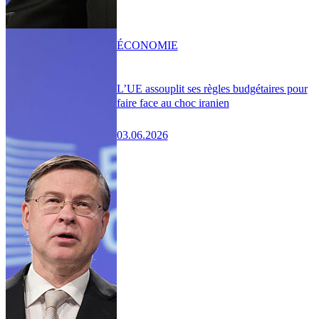
ÉCONOMIE
L’UE assouplit ses règles budgétaires pour
faire face au choc iranien
03.06.2026