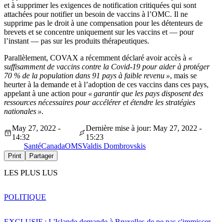
et à supprimer les exigences de notification critiquées qui sont
attachées pour notifier un besoin de vaccins à l’OMC. Il ne
supprime pas le droit à une compensation pour les détenteurs de
brevets et se concentre uniquement sur les vaccins et — pour
l’instant — pas sur les produits thérapeutiques.
Parallèlement, COVAX a récemment déclaré avoir accès à
«
suffisamment de vaccins contre la Covid-19 pour aider à protéger
70 % de la population dans 91 pays à faible revenu »
, mais se
heurter à la demande et à l’adoption de ces vaccins dans ces pays,
appelant à une action pour
« garantir que les pays disposent des
ressources nécessaires pour accélérer et étendre les stratégies
nationales ».
May 27, 2022 -
Dernière mise à jour: May 27, 2022 -
14:32
15:23
Santé
Canada
OMS
Valdis Dombrovskis
Print
Partager
LES PLUS LUS
POLITIQUE
EXCLUSIF : L'Islande demande à Bruxelles de ne pas s'immiscer