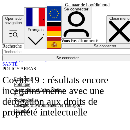
Ga naar de hoofdinhoud
Se connecter
Open sub
Close menu
English
navigation
Français
Deutsch
Vous êtes déconnecté.
Recherche
Se connecter
Español
Lumières éteintes
Se connecter
Rapporteur
Politique
Économie
Newsletters
Evénements
Em
SANTÉ
POLICY AREAS
Covid-19 : résultats encore
Economie
Politique
incertains même avec une
Agriculture et Alimentation
Santé
dérogation aux droits de
Technologies
Energie, Environnement et Transport
propriété intelectuelle
Défense