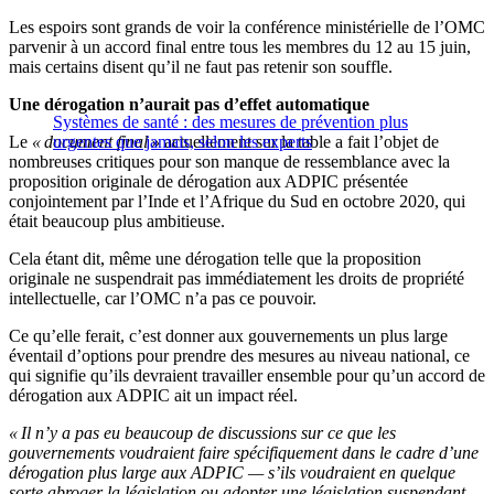
Les espoirs sont grands de voir la conférence ministérielle de l’OMC
parvenir à un accord final entre tous les membres du 12 au 15 juin,
mais certains disent qu’il ne faut pas retenir son souffle.
Une dérogation n’aurait pas d’effet automatique
Systèmes de santé : des mesures de prévention plus
Le
« document final »
urgentes que jamais, selon les experts
actuellement sur la table a fait l’objet de
nombreuses critiques pour son manque de ressemblance avec la
proposition originale de dérogation aux ADPIC présentée
conjointement par l’Inde et l’Afrique du Sud en octobre 2020, qui
était beaucoup plus ambitieuse.
Cela étant dit, même une dérogation telle que la proposition
originale ne suspendrait pas immédiatement les droits de propriété
intellectuelle, car l’OMC n’a pas ce pouvoir.
Ce qu’elle ferait, c’est donner aux gouvernements un plus large
éventail d’options pour prendre des mesures au niveau national, ce
qui signifie qu’ils devraient travailler ensemble pour qu’un accord de
dérogation aux ADPIC ait un impact réel.
« Il n’y a pas eu beaucoup de discussions sur ce que les
gouvernements voudraient faire spécifiquement dans le cadre d’une
dérogation plus large aux ADPIC — s’ils voudraient en quelque
sorte abroger la législation ou adopter une législation suspendant