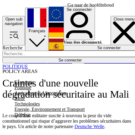
Ga naar de hoofdinhoud
Se connecter
Open sub
Close menu
English
navigation
Français
Deutsch
Vous êtes déconnecté.
Recherche
Se connecter
Español
Lumières éteintes
Se connecter
Rapporteur
Politique
Économie
Newsletters
Evénements
Em
POLITIQUE
POLICY AREAS
Craintes d'une nouvelle
Economie
Politique
dégradation sécuritaire au Mali
Agriculture et Alimentation
Santé
Technologies
Energie, Environnement et Transport
Défense
Le coup d’État militaire suscite à nouveau la peur du vide
constitutionnel qui risque d’aggraver les problèmes sécuritaires dans
le pays. Un article de notre partenaire
Deutsche Welle
.