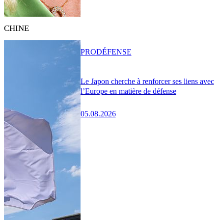
CHINE
PRO
DÉFENSE
Le Japon cherche à renforcer ses liens avec
l’Europe en matière de défense
05.08.2026