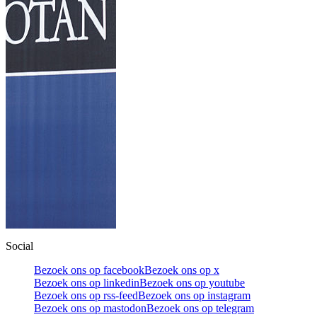
Social
Bezoek ons op facebook
Bezoek ons op x
Bezoek ons op linkedin
Bezoek ons op youtube
Bezoek ons op rss-feed
Bezoek ons op instagram
Bezoek ons op mastodon
Bezoek ons op telegram