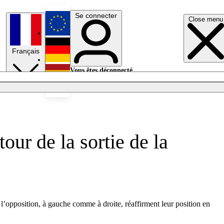
Se connecter
Close menu
English
Français
Deutsch
Vous êtes déconnecté.
Se connecter
Español
Lumières éteintes
our de la sortie de la
 l’opposition, à gauche comme à droite, réaffirment leur position en