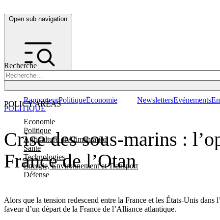
Open sub navigation
Recherche
Rapporteur
Politique
Économie
Newsletters
Evénements
Em
POLICY AREAS
POLITIQUE
Economie
Politique
Crise des sous-marins : l’op
Agriculture et Alimentation
Santé
France de l’Otan
Technologies
Energie, Environnement et Transport
Défense
Alors que la tension redescend entre la France et les États-Unis dans 
faveur d’un départ de la France de l’Alliance atlantique.