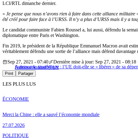
LCI/RTL dimanche dernier.
«
Je pense que nous n’avons rien à faire dans cette alliance militaire
»
été créé pour faire face à l’URSS. Il n’y a plus d’URSS mais il y a to
Le candidat communiste Fabien Roussel a, lui aussi, défendu la semai
diplomatique entre Paris et Washington.
Fin 2019, le président de la République Emmanuel Macron avait estimé
véritablement défendu une sortie de l’alliance mais défend davantage 
Sep 27, 2021 - 07:40
Dernière mise à jour: Sep 27, 2021 - 08:18
Autonomie stratégique : l’UE doit-elle se « libérer » de sa dépe
Politique
Aukus
OTAN
Print
Partager
LES PLUS LUS
ÉCONOMIE
Merci la Chine : elle a sauvé l’économie mondiale
27.07.2026
POLITIQUE