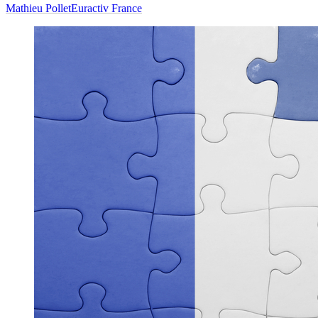
Mathieu Pollet
Euractiv France