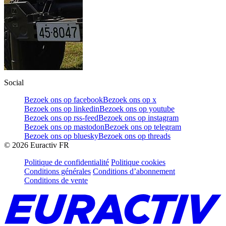
Social
Bezoek ons op facebook
Bezoek ons op x
Bezoek ons op linkedin
Bezoek ons op youtube
Bezoek ons op rss-feed
Bezoek ons op instagram
Bezoek ons op mastodon
Bezoek ons op telegram
Bezoek ons op bluesky
Bezoek ons op threads
©
2026
Euractiv FR
Politique de confidentialité
Politique cookies
Conditions générales
Conditions d’abonnement
Conditions de vente