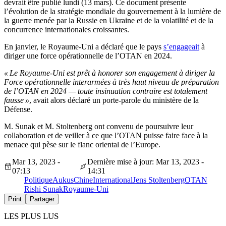
devrait être publié lundi (13 mars). Ce document présente
l’évolution de la stratégie mondiale du gouvernement à la lumière de
la guerre menée par la Russie en Ukraine et de la volatilité et de la
concurrence internationales croissantes.
En janvier, le Royaume-Uni a déclaré que le pays
s’engageait
à
diriger une force opérationnelle de l’OTAN en 2024.
« Le Royaume-Uni est prêt à honorer son engagement à diriger la
Force opérationnelle interarmées à très haut niveau de préparation
de l’OTAN en 2024 — toute insinuation contraire est totalement
fausse »
, avait alors déclaré un porte-parole du ministère de la
Défense.
M. Sunak et M. Stoltenberg ont convenu de poursuivre leur
collaboration et de veiller à ce que l’OTAN puisse faire face à la
menace qui pèse sur le flanc oriental de l’Europe.
Mar 13, 2023 -
Dernière mise à jour: Mar 13, 2023 -
07:13
14:31
Politique
Aukus
Chine
International
Jens Stoltenberg
OTAN
Rishi Sunak
Royaume-Uni
Print
Partager
LES PLUS LUS