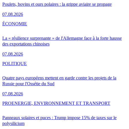
Poulets, bovins et ours polaires : la grippe aviaire se propage
07.08.2026
ÉCONOMIE
La « résilience surprenante » de l'Allemagne face à la forte hausse
des exportations chinoises
07.08.2026
POLITIQUE
Quatre pays européens mettent en garde contre les projets de la
Russie pour l'Ossétie du Sud
07.08.2026
PRO
ENERGIE, ENVIRONNEMENT ET TRANSPORT
Panneaux solaires et puces : Trump impose 15% de taxes sur le
polysilicium