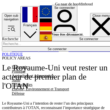
Ga naar de hoofdinhoud
Se connecter
Open sub
Close menu
English
navigation
Français
Deutsch
Vous êtes déconnecté.
Recherche
Se connecter
Español
Lumières éteintes
Se connecter
Rapporteur
Politique
Économie
Newsletters
Evénements
Em
POLITIQUE
POLICY AREAS
Le Royaume-Uni veut rester un
Economie
Politique
acteur de premier plan de
Agriculture et Alimentation
Santé
l'OTAN
Technologies
Energie, Environnement et Transport
Défense
Le Royaume-Uni a l’intention de rester l’un des principaux
contributeurs à l’OTAN, reconnaissant l’importance stratégique de