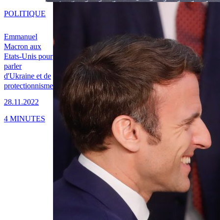
POLITIQUE
Emmanuel
Macron aux
Etats-Unis pour
parler
d'Ukraine et de
protectionnisme
28.11.2022
4 MINUTES