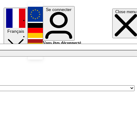
Se connecter
Close menu
English
Français
Deutsch
Vous êtes déconnecté.
Se connecter
Español
Lumières éteintes