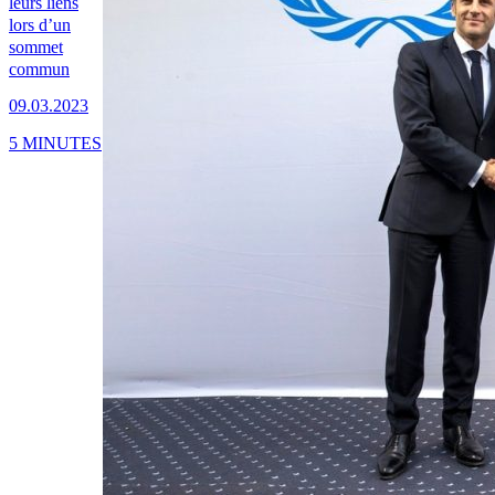
leurs liens
lors d’un
sommet
commun
09.03.2023
5 MINUTES