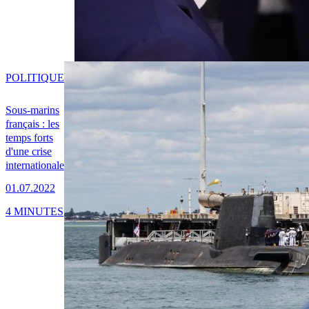
POLITIQUE
Sous-marins
français : les
temps forts
d'une crise
internationale
01.07.2022
4 MINUTES