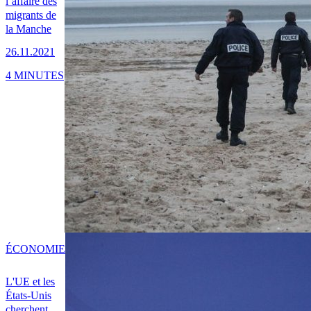
l’affaire des
migrants de
la Manche
26.11.2021
4 MINUTES
ÉCONOMIE
L'UE et les
États-Unis
cherchent