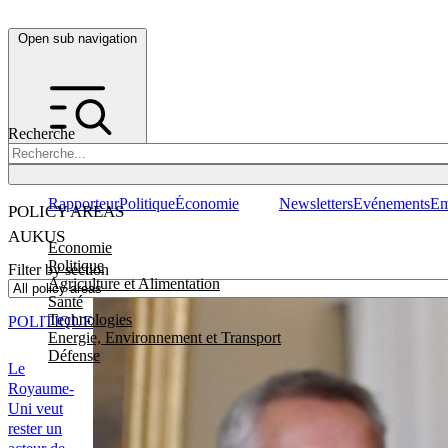
Open sub navigation
Recherche
Rapporteur
Politique
Économie
Newsletters
Evénements
Em
POLICY AREAS
AUKUS
Economie
Politique
Filter by section
Agriculture et Alimentation
Santé
Technologies
POLITIQUE
Energie, Environnement et Transport
Défense
Le
Royaume-
Uni veut
rester un