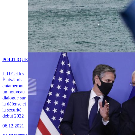
POLITIQUE
L’UE et les
États-Unis
entameront
un nouveau
dialogue sur
la défense et
la sécurité
début 2022
06.12.2021