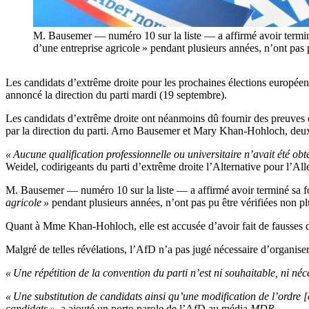
M. Bausemer — numéro 10 sur la liste — a affirmé avoir terminé s
d’une entreprise agricole » pendant plusieurs années, n’ont pas p
Les candidats d’extrême droite pour les prochaines élections européenn
annoncé la direction du parti mardi (19 septembre).
Les candidats d’extrême droite ont néanmoins dû fournir des preuves qu
par la direction du parti. Arno Bausemer et Mary Khan-Hohloch, deux d
« Aucune qualification professionnelle ou universitaire n’avait été o
Weidel, codirigeants du parti d’extrême droite l’Alternative pour l’A
M. Bausemer — numéro 10 sur la liste — a affirmé avoir terminé sa form
agricole »
pendant plusieurs années, n’ont pas pu être vérifiées non pl
Quant à Mme Khan-Hohloch, elle est accusée d’avoir fait de fausses dé
Malgré de telles révélations, l’AfD n’a pas jugé nécessaire d’organise
« Une répétition de la convention du parti n’est ni souhaitable, ni néc
« Une substitution de candidats ainsi qu’une modification de l’ordre [
candidats »
, a ajouté un porte-parole de l’AfD au média
MDR.