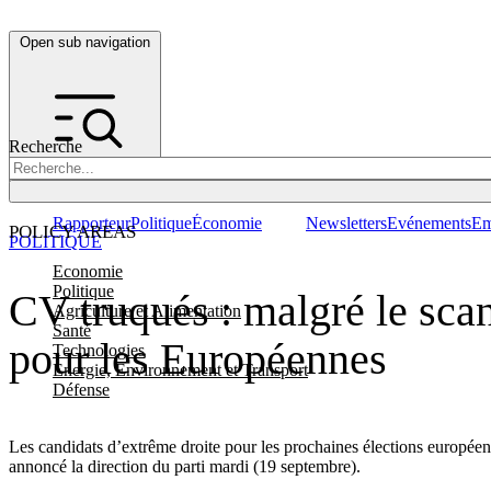
Open sub navigation
Recherche
Rapporteur
Politique
Économie
Newsletters
Evénements
Em
POLICY AREAS
POLITIQUE
Economie
Politique
CV truqués : malgré le sca
Agriculture et Alimentation
Santé
pour les Européennes
Technologies
Energie, Environnement et Transport
Défense
Les candidats d’extrême droite pour les prochaines élections européenn
annoncé la direction du parti mardi (19 septembre).