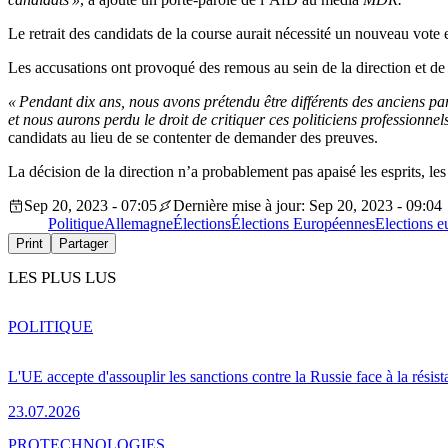
Le retrait des candidats de la course aurait nécessité un nouveau vote e
Les accusations ont provoqué des remous au sein de la direction et de
« Pendant dix ans, nous avons prétendu être différents des anciens pa
et nous aurons perdu le droit de critiquer ces politiciens professionnel
candidats au lieu de se contenter de demander des preuves.
La décision de la direction n’a probablement pas apaisé les esprits, le
Sep 20, 2023 - 07:05
Dernière mise à jour: Sep 20, 2023 - 09:04
Politique
Allemagne
Élections
Élections Européennes
Elections 
Print
Partager
LES PLUS LUS
POLITIQUE
L'UE accepte d'assouplir les sanctions contre la Russie face à la résis
23.07.2026
PRO
TECHNOLOGIES