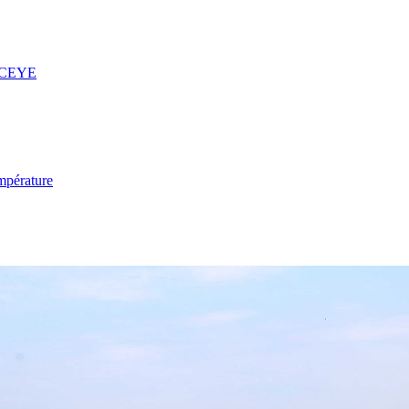
 ICEYE
mpérature