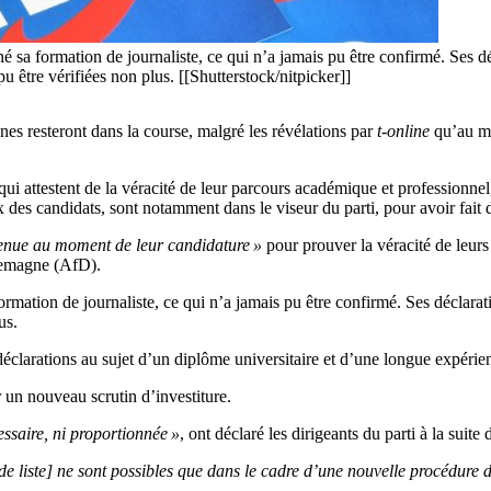
a formation de journaliste, ce qui n’a jamais pu être confirmé. Ses décla
u être vérifiées non plus. [[Shutterstock/nitpicker]]
es resteront dans la course, malgré les révélations par
t-online
qu’au mo
i attestent de la véracité de leur parcours académique et professionnel,
es candidats, sont notamment dans le viseur du parti, pour avoir fait d
btenue au moment de leur candidature »
pour prouver la véracité de leur
llemagne (AfD).
ation de journaliste, ce qui n’a jamais pu être confirmé. Ses déclaratio
us.
clarations au sujet d’un diplôme universitaire et d’une longue expérien
r un nouveau scrutin d’investiture.
essaire, ni proportionnée »
, ont déclaré les dirigeants du parti à la suit
de liste] ne sont possibles que dans le cadre d’une nouvelle procédure d