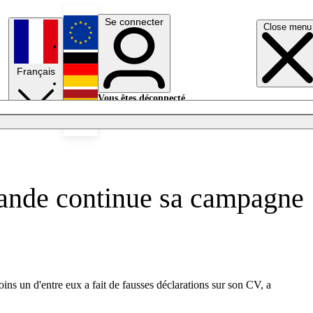
Se connecter
Close menu
English
Français
Deutsch
Vous êtes déconnecté.
Se connecter
Español
Lumières éteintes
emande continue sa campagne
ins un d'entre eux a fait de fausses déclarations sur son CV, a