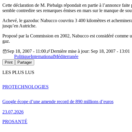
Cette déclaration de M. Piebalgs répondait en partie à l’annonce fait
semble contredire ses remarques émises en mars sur le manque de souti
Achevé, le gazoduc Nabucco couvrira 3 400 kilomètres et acheminera 3
jusqu’en Autriche.
Proposé par la Commission en 2002, Nabucco est considéré comme un pr
gaz.
Sep 18, 2007 - 11:00
Dernière mise à jour: Sep 18, 2007 - 13:01
Politique
International
Méditerranée
Print
Partager
LES PLUS LUS
PRO
TECHNOLOGIES
Google écope d’une amende record de 890 millions d’euros
23.07.2026
PRO
SANTÉ