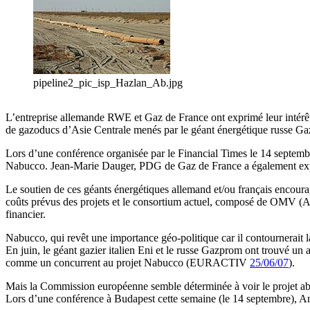
pipeline2_pic_isp_Hazlan_Ab.jpg
L’entreprise allemande RWE et Gaz de France ont exprimé leur intérêt 
de gazoducs d’Asie Centrale menés par le géant énergétique russe G
Lors d’une conférence organisée par le Financial Times le 14 septemb
Nabucco. Jean-Marie Dauger, PDG de Gaz de France a également exprimé
Le soutien de ces géants énergétiques allemand et/ou français encourag
coûts prévus des projets et le consortium actuel, composé de OMV (Au
financier.
Nabucco, qui revêt une importance géo-politique car il contournerait l
En juin, le géant gazier italien Eni et le russe Gazprom ont trouvé u
comme un concurrent au projet Nabucco (EURACTIV
25/06/07
).
Mais la Commission européenne semble déterminée à voir le projet abo
Lors d’une conférence à Budapest cette semaine (le 14 septembre), An