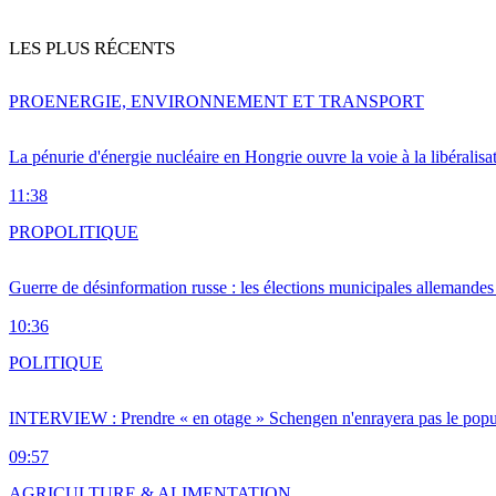
LES PLUS RÉCENTS
PRO
ENERGIE, ENVIRONNEMENT ET TRANSPORT
La pénurie d'énergie nucléaire en Hongrie ouvre la voie à la libéralis
11:38
PRO
POLITIQUE
Guerre de désinformation russe : les élections municipales allemandes 
10:36
POLITIQUE
INTERVIEW : Prendre « en otage » Schengen n'enrayera pas le popu
09:57
AGRICULTURE & ALIMENTATION