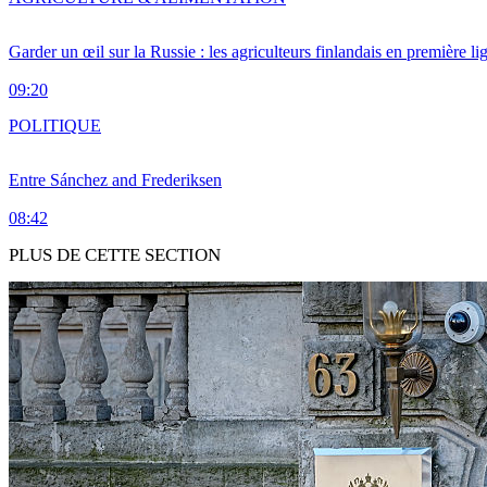
Garder un œil sur la Russie : les agriculteurs finlandais en première li
09:20
POLITIQUE
Entre Sánchez and Frederiksen
08:42
PLUS DE CETTE SECTION