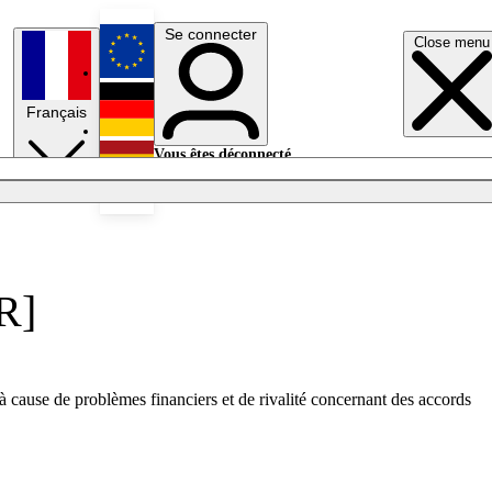
Se connecter
Close menu
English
Français
Deutsch
Vous êtes déconnecté.
Se connecter
Español
Lumières éteintes
R]
à cause de problèmes financiers et de rivalité concernant des accords