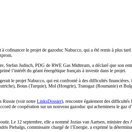
à cofinancer le projet de gazoduc Nabucco, qui a été remis à plus tard 
azprom.
re, Stefan Judisch, PDG de RWE Gas Midtream, a déclaré que son entrepr
 l’intérêt du géant énergétique français à investir dans le projet.
erait le projet Nabucco, qui est confronté à des difficultés financières.
triche), Botas (Turquie), Mol (Hongrie), Transgaz (Roumanie) et Bulgar
a Russie (voir notre
LinksDossier
), rencontre également des difficultés 
n accord de coopération sur un nouveau gazoduc qui acheminera le gaz d’A
utir. Le 12 septembre, elle a nommé Jozias van Aartsen, ministre des A
dris Piebalgs, commissaire chargé de l’Energie, a exprimé la détermin