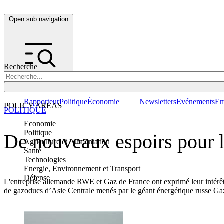
Open sub navigation
Recherche
Rapporteur
Politique
Économie
Newsletters
Evénements
Em
POLICY AREAS
POLITIQUE
Economie
Politique
De nouveaux espoirs pour 
Agriculture et Alimentation
Santé
Technologies
Energie, Environnement et Transport
Défense
L'entreprise allemande RWE et Gaz de France ont exprimé leur intérêt 
de gazoducs d’Asie Centrale menés par le géant énergétique russe G