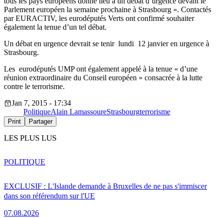
tous les pays européens donne lieu à un débat d’urgence devant le
Parlement européen la semaine prochaine à Strasbourg ». Contactés
par EURACTIV, les eurodéputés Verts ont confirmé souhaiter
également la tenue d’un tel débat.
Un débat en urgence devrait se tenir lundi 12 janvier en urgence à
Strasbourg.
Les eurodéputés UMP ont également appelé à la tenue « d’une
réunion extraordinaire du Conseil européen » consacrée à la lutte
contre le terrorisme.
Jan 7, 2015 - 17:34
Politique
Alain Lamassoure
Strasbourg
terrorisme
Print
Partager
LES PLUS LUS
POLITIQUE
EXCLUSIF : L'Islande demande à Bruxelles de ne pas s'immiscer
dans son référendum sur l'UE
07.08.2026