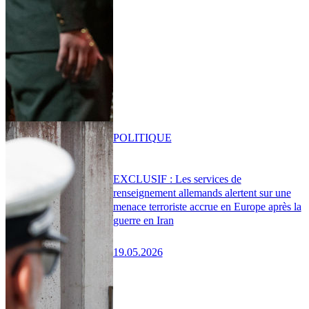
POLITIQUE
EXCLUSIF : Les services de
renseignement allemands alertent sur une
menace terroriste accrue en Europe après la
guerre en Iran
19.05.2026