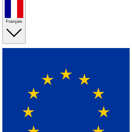
Français