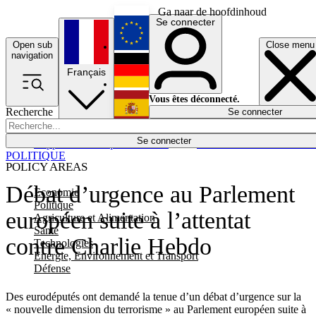
Ga naar de hoofdinhoud
Se connecter
Open sub
Close menu
English
navigation
Français
Deutsch
Vous êtes déconnecté.
Recherche
Se connecter
Español
Lumières éteintes
Se connecter
Rapporteur
Politique
Économie
Newsletters
Evénements
Em
POLITIQUE
POLICY AREAS
Débat d’urgence au Parlement
Economie
Politique
européen suite à l’attentat
Agriculture et Alimentation
Santé
contre Charlie Hebdo
Technologies
Energie, Environnement et Transport
Défense
Des eurodéputés ont demandé la tenue d’un débat d’urgence sur la
« nouvelle dimension du terrorisme » au Parlement européen suite à