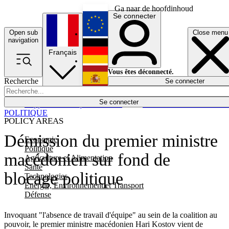
Ga naar de hoofdinhoud
Se connecter
Open sub
Close menu
English
navigation
Français
Deutsch
Vous êtes déconnecté.
Recherche
Se connecter
Español
Lumières éteintes
Se connecter
Rapporteur
Politique
Économie
Newsletters
Evénements
Em
POLITIQUE
POLICY AREAS
Démission du premier ministre
Economie
Politique
macédonien sur fond de
Agriculture et Alimentation
Santé
blocage politique
Technologies
Energie, Environnement et Transport
Défense
Invoquant "l'absence de travail d'équipe" au sein de la coalition au
pouvoir, le premier ministre macédonien Hari Kostov vient de