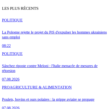
LES PLUS RÉCENTS
POLITIQUE
La Pologne rejette le projet du PiS d'expulser les hommes ukrainiens
sans emploi
08:22
POLITIQUE
Sánchez riposte contre Meloni : l'Italie menacée de mesures de
rétorsion
07.08.2026
PRO
AGRICULTURE & ALIMENTATION
Poulets, bovins et ours polaires : la grippe aviaire se propage
07.08.2026