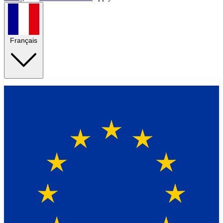
Français