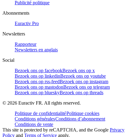
Publicité politique
Abonnements
Euractiv Pro
Newsletters
Rapporteur
Newsletters en anglais
Social
Bezoek ons op facebook
Bezoek ons op x
Bezoek ons op linkedin
Bezoek ons op youtube
Bezoek ons op rss-feed
Bezoek ons op instagram
Bezoek ons op mastodon
Bezoek ons op telegram
Bezoek ons op bluesky
Bezoek ons op threads
©
2026
Euractiv FR. All rights reserved.
Politique de confidentialité
Politique cookies
Conditions générales
Conditions d’abonnement
Conditions de vente
This site is protected by reCAPTCHA, and the Google
Privacy
Policy
and
Terms of Service
apply.