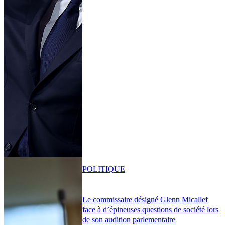
POLITIQUE
Le commissaire désigné Glenn Micallef
face à d’épineuses questions de société lors
de son audition parlementaire