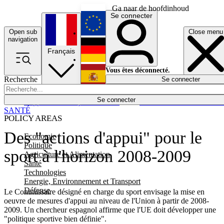
Ga naar de hoofdinhoud
Se connecter
Open sub
Close menu
English
navigation
Français
Deutsch
Vous êtes déconnecté.
Recherche
Se connecter
Español
Lumières éteintes
Se connecter
Rapporteur
Politique
Économie
Newsletters
Evénements
Em
SANTÉ
POLICY AREAS
Des "actions d'appui" pour le
Economie
Politique
sport à l'horizon 2008-2009
Agriculture et Alimentation
Santé
Technologies
Energie, Environnement et Transport
Défense
Le Commissaire désigné en charge du sport envisage la mise en
oeuvre de mesures d'appui au niveau de l'Union à partir de 2008-
2009. Un chercheur espagnol affirme que l'UE doit développer une
"politique sportive bien définie".