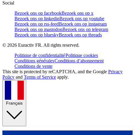
Social
Bezoek ons op facebook
Bezoek ons op x
Bezoek ons op linkedin
Bezoek ons op youtube
Bezoek ons op rss-feed
Bezoek ons op instagram
Bezoek ons op mastodon
Bezoek ons op telegram
Bezoek ons op bluesky
Bezoek ons op threads
©
2026
Euractiv FR. All rights reserved.
Politique de confidentialité
Politique cookies
Conditions générales
Conditions d’abonnement
Conditions de vente
This site is protected by reCAPTCHA, and the Google
Privacy
Policy
and
Terms of Service
apply.
Français