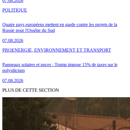
07.08.2026
POLITIQUE
Quatre pays européens mettent en garde contre les projets de la
Russie pour l'Ossétie du Sud
07.08.2026
PRO
ENERGIE, ENVIRONNEMENT ET TRANSPORT
Panneaux solaires et puces : Trump impose 15% de taxes sur le
polysilicium
07.08.2026
PLUS DE CETTE SECTION