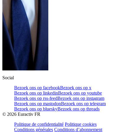
Social
Bezoek ons op facebook
Bezoek ons op x
Bezoek ons op linkedin
Bezoek ons op youtube
Bezoek ons op rss-feed
Bezoek ons op instagram
Bezoek ons op mastodon
Bezoek ons op telegram
Bezoek ons op bluesky
Bezoek ons op threads
©
2026
Euractiv FR
Politique de confidentialité
Politique cookies
Conditions générales
Conditions d’abonnement