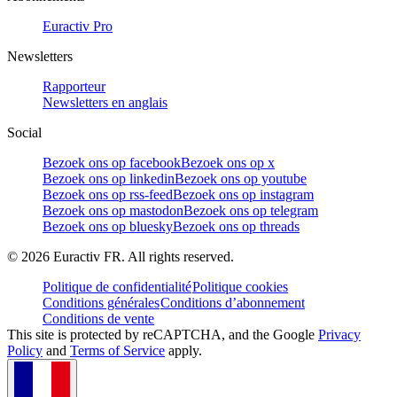
Euractiv Pro
Newsletters
Rapporteur
Newsletters en anglais
Social
Bezoek ons op facebook
Bezoek ons op x
Bezoek ons op linkedin
Bezoek ons op youtube
Bezoek ons op rss-feed
Bezoek ons op instagram
Bezoek ons op mastodon
Bezoek ons op telegram
Bezoek ons op bluesky
Bezoek ons op threads
©
2026
Euractiv FR. All rights reserved.
Politique de confidentialité
Politique cookies
Conditions générales
Conditions d’abonnement
Conditions de vente
This site is protected by reCAPTCHA, and the Google
Privacy
Policy
and
Terms of Service
apply.