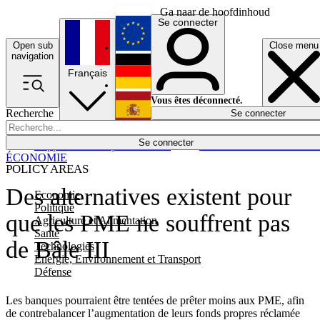
Ga naar de hoofdinhoud
Se connecter
Open sub
Close menu
English
navigation
Français
Deutsch
Vous êtes déconnecté.
Recherche
Se connecter
Español
Lumières éteintes
Se connecter
Rapporteur
Politique
Économie
Newsletters
Evénements
Em
ÉCONOMIE
POLICY AREAS
Des alternatives existent pour
Economie
Politique
que les PME ne souffrent pas
Agriculture et Alimentation
Santé
de Bâle III
Technologies
Energie, Environnement et Transport
Défense
Les banques pourraient être tentées de prêter moins aux PME, afin
de contrebalancer l’augmentation de leurs fonds propres réclamée