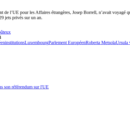
t de l’UE pour les Affaires étrangères, Josep Borrell, n’avait voyagé q
9 jets privés sur un an.
oûteux
4
éen
institutions
Luxembourg
Parlement Européen
Roberta Metsola
Ursula 
s son référendum sur l'UE