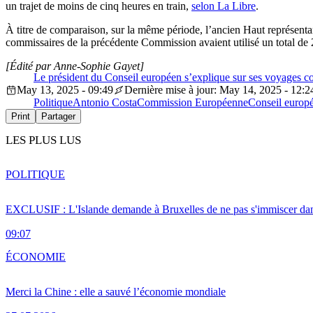
un trajet de moins de cinq heures en train,
selon La Libre
.
À titre de comparaison, sur la même période, l’ancien Haut représentan
commissaires de la précédente Commission avaient utilisé un total de 2
[Édité par Anne-Sophie Gayet]
Le président du Conseil européen s’explique sur ses voyages c
May 13, 2025 - 09:49
Dernière mise à jour: May 14, 2025 - 12:2
Politique
Antonio Costa
Commission Européenne
Conseil europ
Print
Partager
LES PLUS LUS
POLITIQUE
EXCLUSIF : L'Islande demande à Bruxelles de ne pas s'immiscer dan
09:07
ÉCONOMIE
Merci la Chine : elle a sauvé l’économie mondiale