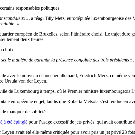
certains responsables politiques.
nt scandaleux »
, a réagi Tilly Metz, eurodéputée luxembourgeoise des V
fendable. »
rtier européen de Bruxelles, selon l’itinéraire choisi. Le trajet dure g
re seulement deux heures.
n choix.
la seule manière de garantir la présence conjointe des trois présidents »
,
atérale avec le nouveau chancelier allemand, Friedrich Merz, ce même ve
vec Ursula von der Leyen.
la ville de Luxembourg à temps, où le Premier ministre luxembourgeois Lu
pitale européenne en jet, tandis que Roberta Metsola s’est rendue en avi
s de manquer de sobriété.
déjà été épinglé
pour l’usage excessif de jets privés, qui avait contribué 
Leyen avait été elle-même critiquée pour avoir pris un jet privé 23 foi