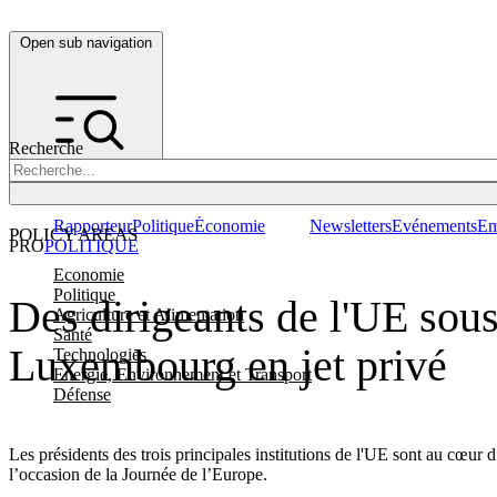
Open sub navigation
Recherche
Rapporteur
Politique
Économie
Newsletters
Evénements
Em
POLICY AREAS
PRO
POLITIQUE
Economie
Politique
Des dirigeants de l'UE sous 
Agriculture et Alimentation
Santé
Luxembourg en jet privé
Technologies
Energie, Environnement et Transport
Défense
Les présidents des trois principales institutions de l'UE sont au cœu
l’occasion de la Journée de l’Europe.