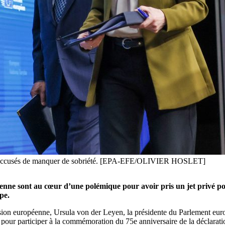
sont accusés de manquer de sobriété. [EPA-EFE/OLIVIER HOSLET]
péenne sont au cœur d’une polémique pour avoir pris un jet privé p
pe.
sion européenne, Ursula von der Leyen, la présidente du Parlement eur
g pour participer à la commémoration du 75e anniversaire de la déclar