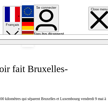
Se connecter
Close menu
English
Français
Deutsch
Vous êtes déconnecté.
Se connecter
Español
Lumières éteintes
oir fait Bruxelles-
e 200 kilomètres qui séparent Bruxelles et Luxembourg vendredi 9 mai à