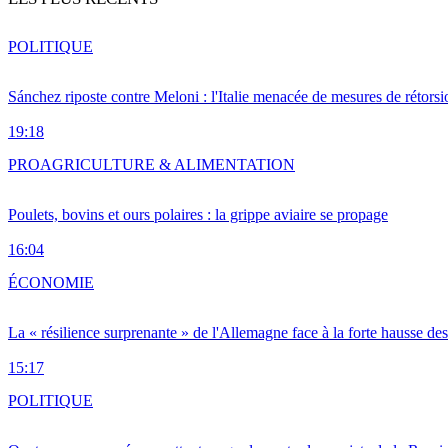
POLITIQUE
Sánchez riposte contre Meloni : l'Italie menacée de mesures de rétorsi
19:18
PRO
AGRICULTURE & ALIMENTATION
Poulets, bovins et ours polaires : la grippe aviaire se propage
16:04
ÉCONOMIE
La « résilience surprenante » de l'Allemagne face à la forte hausse de
15:17
POLITIQUE