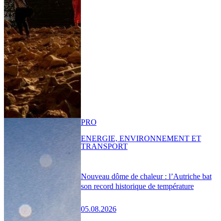
PRO
ENERGIE, ENVIRONNEMENT ET
TRANSPORT
Nouveau dôme de chaleur : l’Autriche bat
son record historique de température
05.08.2026