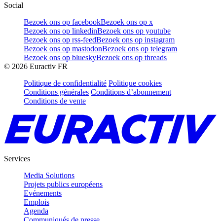
Social
Bezoek ons op facebook
Bezoek ons op x
Bezoek ons op linkedin
Bezoek ons op youtube
Bezoek ons op rss-feed
Bezoek ons op instagram
Bezoek ons op mastodon
Bezoek ons op telegram
Bezoek ons op bluesky
Bezoek ons op threads
©
2026
Euractiv FR
Politique de confidentialité
Politique cookies
Conditions générales
Conditions d’abonnement
Conditions de vente
Services
Media Solutions
Projets publics européens
Evénements
Emplois
Agenda
Communiqués de presse