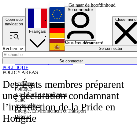
Ga naar de hoofdinhoud
Se connecter
Open sub
Close menu
English
navigation
Français
Deutsch
Vous êtes déconnecté.
Recherche
Se connecter
Español
Lumières éteintes
Se connecter
Rapporteur
Politique
Économie
Newsletters
Evénements
Em
POLITIQUE
POLICY AREAS
Des États membres préparent
Economie
Politique
une déclaration condamnant
Agriculture et Alimentation
Santé
l’interdiction de la Pride en
Technologies
Energie, Environnement et Transport
Hongrie
Défense