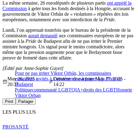
La même semaine, 26 eurodéputés de plusieurs partis
ont appelé la
Commission
à geler tous les fonds destinés à la Hongrie, accusant le
gouvernement de Viktor Orbán de
« violations »
répétées des lois
européennes, notamment avec son interdiction de la
Pride
.
Lundi, l’on apprenait toutefois que le bureau de la présidente de la
Commission
aurait demandé
aux commissaires européens de ne pas
assister à la
Pride
de Budapest afin de ne pas irriter le Premier
ministre hongrois. Un signal pour le moins contradictoire, alors
même que la pression augmente pour que le Berlaymont fasse
preuve de fermeté dans cette affaire.
[Édité par Anne-Sophie Gayet]
Pour ne pas irriter Viktor Orbán, les commissaires
May 26, 2025 -
européens invités à s’abstenir de participer à la Pride de
Dernière mise à jour: May 27, 2025 -
20:37
Budapest
14:22
Politique
communauté LGBTQIA+
droits des LGBT
Hongrie
Viktor Orban
Print
Partager
LES PLUS LUS
PRO
SANTÉ