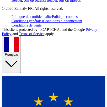
Bezoek ons op bluesky
Bezoek ons op threads
©
2026
Euractiv FR. All rights reserved.
Politique de confidentialité
Politique cookies
Conditions générales
Conditions d’abonnement
Conditions de vente
This site is protected by reCAPTCHA, and the Google
Privacy
Policy
and
Terms of Service
apply.
Français