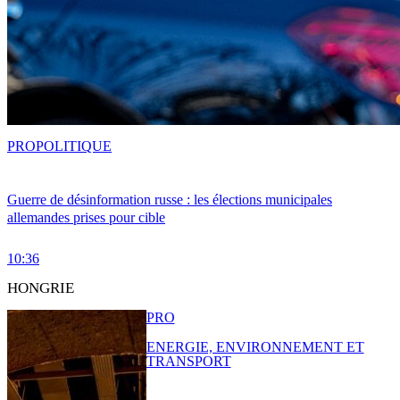
PRO
POLITIQUE
Guerre de désinformation russe : les élections municipales
allemandes prises pour cible
10:36
HONGRIE
PRO
ENERGIE, ENVIRONNEMENT ET
TRANSPORT