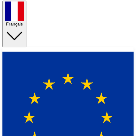
Français