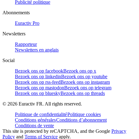
Publicité politique
Abonnements
Euractiv Pro
Newsletters
Rapporteur
Newsletters en anglais
Social
Bezoek ons op facebook
Bezoek ons op x
Bezoek ons op linkedin
Bezoek ons op youtube
Bezoek ons op rss-feed
Bezoek ons op instagram
Bezoek ons op mastodon
Bezoek ons op telegram
Bezoek ons op bluesky
Bezoek ons op threads
©
2026
Euractiv FR. All rights reserved.
Politique de confidentialité
Politique cookies
Conditions générales
Conditions d’abonnement
Conditions de vente
This site is protected by reCAPTCHA, and the Google
Privacy
Policy
and
Terms of Service
apply.