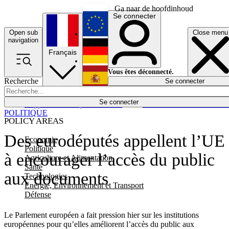
Ga naar de hoofdinhoud
Se connecter
Open sub
Close menu
English
navigation
Français
Deutsch
Vous êtes déconnecté.
Recherche
Se connecter
Español
Lumières éteintes
Se connecter
Rapporteur
Politique
Économie
Newsletters
Evénements
Em
POLITIQUE
POLICY AREAS
Des eurodéputés appellent l’UE
Economie
Politique
à encourager l’accès du public
Agriculture et Alimentation
Santé
aux documents
Technologies
Energie, Environnement et Transport
Défense
Le Parlement européen a fait pression hier sur les institutions
européennes pour qu’elles améliorent l’accès du public aux