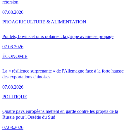
rétorsion
07.08.2026
PRO
AGRICULTURE & ALIMENTATION
Poulets, bovins et ours polaires : la grippe aviaire se propage
07.08.2026
ÉCONOMIE
La « résilience surprenante » de l'Allemagne face à la forte hausse
des exportations chinoises
07.08.2026
POLITIQUE
Quatre pays européens mettent en garde contre les projets de la
Russie pour l'Ossétie du Sud
07.08.2026