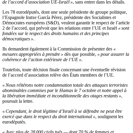
de l’accord d’association UE-Israël »
, sans entrer dans les détails.
Les 78 eurodéputés, dont une seule présidente de groupe politique,
l’Espagnole Iratxe García Pérez, présidente des Socialistes et
Démocrates européens (S&D), veulent garantir le respect de l’article
2 de l’accord, qui prévoit que les relations entre l’UE et Israël
« sont
fondées sur le respect des droits humains et des principes
démocratiques »
.
Ils demandent également à la Commission de présenter des
«
mesures appropriées à prendre »
dès que possible,
« pour assurer la
cohérence de l’action extérieure de l’UE »
.
Toutefois, toute décision finale concernant une éventuelle révision
de l’accord d’association relève des États membres de l’UE.
« Nous réitérons notre condamnation totale des attaques terroristes
abominables commises par le Hamas le 7 octobre et notre appel à
la libération immédiate et inconditionnelle des otages restants »
,
poursuit la lettre.
« Cependant, le droit légitime d’Israël à se défendre ne peut être
exercé que dans le respect du droit international »
, soulignent les
eurodéputés.
« Avec plus de 28 000 civils tués — dont 70 % de femmes et