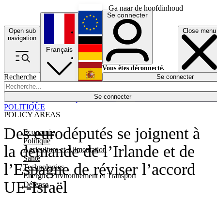
Ga naar de hoofdinhoud
Se connecter
Open sub
Close menu
English
navigation
Français
Deutsch
Vous êtes déconnecté.
Recherche
Se connecter
Español
Lumières éteintes
Se connecter
Rapporteur
Politique
Économie
Newsletters
Evénements
Em
POLITIQUE
POLICY AREAS
Des eurodéputés se joignent à
Economie
Politique
la demande de l’Irlande et de
Agriculture et Alimentation
Santé
l’Espagne de réviser l’accord
Technologies
Energie, Environnement et Transport
UE-Israël
Défense