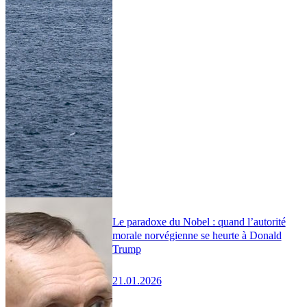
Le paradoxe du Nobel : quand l’autorité
morale norvégienne se heurte à Donald
Trump
21.01.2026