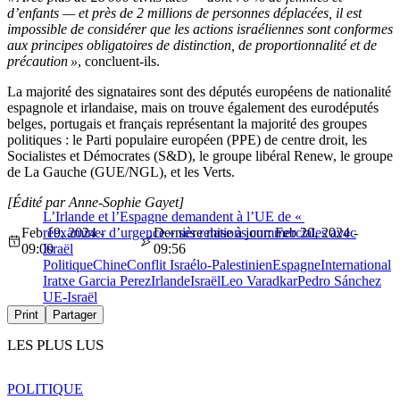
d’enfants — et près de 2 millions de personnes déplacées, il est
impossible de considérer que les actions israéliennes sont conformes
aux principes obligatoires de distinction, de proportionnalité et de
précaution »
, concluent-ils.
La majorité des signataires sont des députés européens de nationalité
espagnole et irlandaise, mais on trouve également des eurodéputés
belges, portugais et français représentant la majorité des groupes
politiques : le Parti populaire européen (PPE) de centre droit, les
Socialistes et Démocrates (S&D), le groupe libéral Renew, le groupe
de La Gauche (GUE/NGL), et les Verts.
[Édité par Anne-Sophie Gayet]
L’Irlande et l’Espagne demandent à l’UE de «
Feb 19, 2024 -
réexaminer d’urgence » ses relations commerciales avec
Dernière mise à jour: Feb 20, 2024 -
09:00
Israël
09:56
Politique
Chine
Conflit Israélo-Palestinien
Espagne
International
Iratxe Garcia Perez
Irlande
Israël
Leo Varadkar
Pedro Sánchez
UE-Israël
Print
Partager
LES PLUS LUS
POLITIQUE